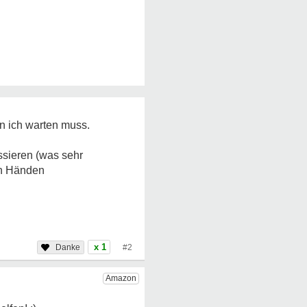
en ich warten muss.
ssieren (was sehr
en Händen
x 1
#2