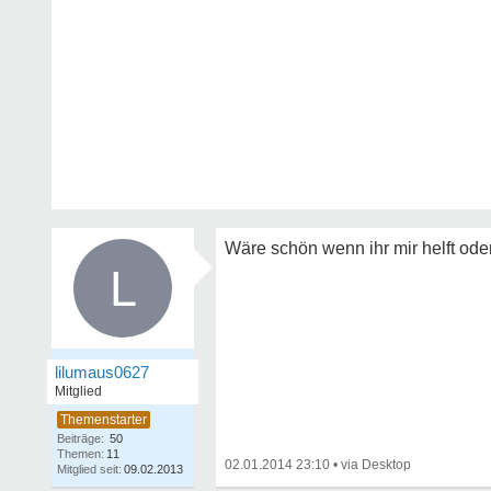
Wäre schön wenn ihr mir helft ode
L
lilumaus0627
Mitglied
Beiträge:
50
Themen:
11
02.01.2014 23:10
•
Mitglied seit:
09.02.2013