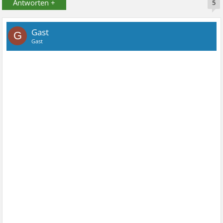
Antworten +
5
Gast
G
Gast