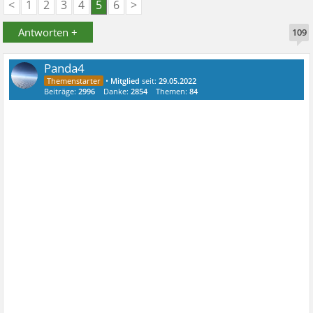
<
1
2
3
4
5
6
>
Antworten +
109
Panda4
•
Mitglied
seit:
29.05.2022
Beiträge:
2996
Danke:
2854
Themen:
84