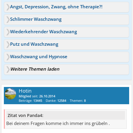
Angst, Depression, Zwang, ohne Therapie?!
Schlimmer Waschzwang
Wiederkehrender Waschzwang
Putz und Waschzwang
Waschzwang und Hypnose
Weitere Themen laden
Hotin
Mitglied
seit:
26.10.2014
Beiträge:
13445
Danke:
12584
Themen:
8
Zitat von Panda4:
Bei deinem Fragen komme ich immer ins grübeln .