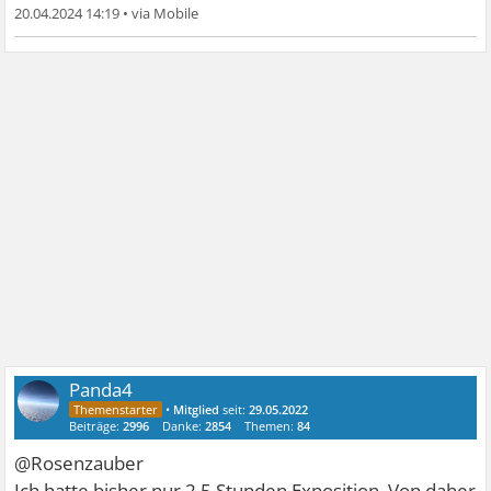
20.04.2024 14:19
•
Panda4
•
Mitglied
seit:
29.05.2022
Beiträge:
2996
Danke:
2854
Themen:
84
@Rosenzauber
Ich hatte bisher nur 2.5 Stunden Exposition. Von daher