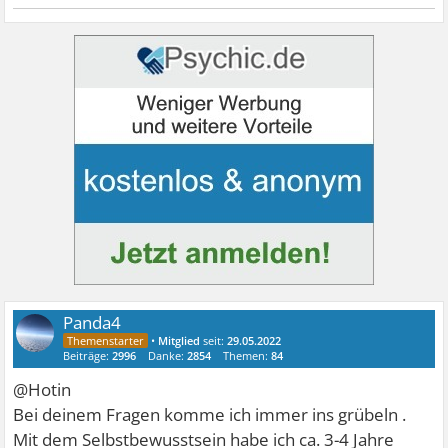
Panda4
•
Mitglied
seit:
29.05.2022
Beiträge:
2996
Danke:
2854
Themen:
84
@Hotin
Bei deinem Fragen komme ich immer ins grübeln .
Mit dem Selbstbewusstsein habe ich ca. 3-4 Jahre