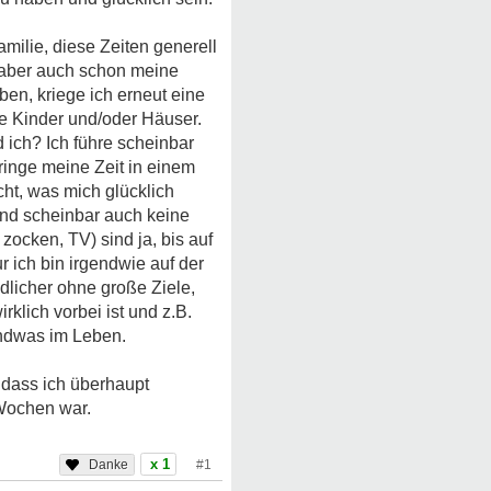
amilie, diese Zeiten generell
, aber auch schon meine
en, kriege ich erneut eine
e Kinder und/oder Häuser.
 ich? Ich führe scheinbar
ringe meine Zeit in einem
icht, was mich glücklich
und scheinbar auch keine
zocken, TV) sind ja, bis auf
r ich bin irgendwie auf der
dlicher ohne große Ziele,
rklich vorbei ist und z.B.
gendwas im Leben.
 dass ich überhaupt
 Wochen war.
x 1
#1