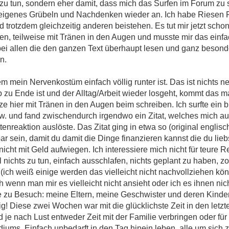
zu tun, sondern eher damit, dass mich das Surfen im Forum zu s
in eigenes Grübeln und Nachdenken wieder an. Ich habe Riesen 
d trotzdem gleichzeitig anderen beistehen. Es tut mir jetzt schon
unden, teilweise mit Tränen in den Augen und musste mir das einfa
ei allen die den ganzen Text überhaupt lesen und ganz besonder
n.
em mein Nervenkostüm einfach völlig runter ist. Das ist nichts 
u Ende ist und der Alltag/Arbeit wieder losgeht, kommt das mal 
ze hier mit Tränen in den Augen beim schreiben. Ich surfte ein
. und fand zwischendurch irgendwo ein Zitat, welches mich a
enreaktion auslöste. Das Zitat ging in etwa so (original englis
erbar sein, damit du damit die Dinge finanzieren kannst die du lieb
 nicht mit Geld aufwiegen. Ich interessiere mich nicht für teure
l nichts zu tun, einfach ausschlafen, nichts geplant zu haben, 
 (ich weiß einige werden das vielleicht nicht nachvollziehen könn
 wenn man mir es vielleicht nicht ansieht oder ich es ihnen nicht
e zu Besuch: meine Eltern, meine Geschwister und deren Kinde
! Diese zwei Wochen war mit die glücklichste Zeit in den letzten
 je nach Lust entweder Zeit mit der Familie verbringen oder für
diums. Einfach unbedarft in den Tag hinein leben, alle um sich 