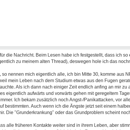
r die Nachricht. Beim Lesen habe ich festgestellt, dass ich so e
igentlich zu meinem alten Thread), deswegen hole ich das noch
, so nennen mich eigentlich alle, ich bin Mitte 30, komme aus 
 weil mein Leben nach dem Studium etwas aus den Fugen geraten
uchte. Als ich dann nach einiger Zeit endlich anfing an mir zu
 es eigentlich aufwärts und vorwärts gehen mit geregeltem Tage
immer. Ich bekam zusätzlich noch Angst-/Panikattacken, vor al
bestimmten. Auch wenn ich die Ängste jetzt seit einem halben 
i mir. Die "Grunderkrankung" oder das Grundproblem scheint noc
s alle früheren Kontakte weiter sind in ihrem Leben, aber stimm