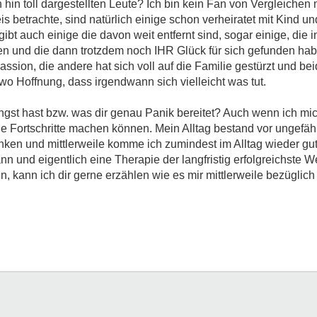
 hin toll dargestellten Leute? Ich bin kein Fan von Vergleichen
 betrachte, sind natürlich einige schon verheiratet mit Kind un
ibt auch einige die davon weit entfernt sind, sogar einige, die 
en und die dann trotzdem noch IHR Glück für sich gefunden hab
ssion, die andere hat sich voll auf die Familie gestürzt und bei
o Hoffnung, dass irgendwann sich vielleicht was tut.
ngst hast bzw. was dir genau Panik bereitet? Auch wenn ich mic
ige Fortschritte machen können. Mein Alltag bestand vor ungefäh
ken und mittlerweile komme ich zumindest im Alltag wieder gut
n und eigentlich eine Therapie der langfristig erfolgreichste We
, kann ich dir gerne erzählen wie es mir mittlerweile bezüglic