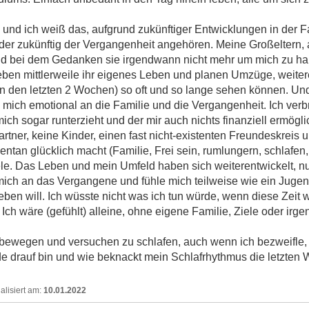
i und ich weiß das, aufgrund zukünftiger Entwicklungen in der F
oder zukünftig der Vergangenheit angehören. Meine Großeltern
und bei dem Gedanken sie irgendwann nicht mehr um mich zu hab
eben mittlerweile ihr eigenes Leben und planen Umzüge, weiter
in den letzten 2 Wochen) so oft und so lange sehen können. Und
mich emotional an die Familie und die Vergangenheit. Ich verb
 mich sogar runterzieht und der mir auch nichts finanziell ermögl
tner, keine Kinder, einen fast nicht-existenten Freundeskreis 
tan glücklich macht (Familie, Frei sein, rumlungern, schlafen, 
iele. Das Leben und mein Umfeld haben sich weiterentwickelt, nu
mich an das Vergangene und fühle mich teilweise wie ein Jugen
eben will. Ich wüsste nicht was ich tun würde, wenn diese Zeit wi
Ich wäre (gefühlt) alleine, ohne eigene Familie, Ziele oder ir
 bewegen und versuchen zu schlafen, auch wenn ich bezweifle,
de drauf bin und wie beknackt mein Schlafrhythmus die letzten
10.01.2022