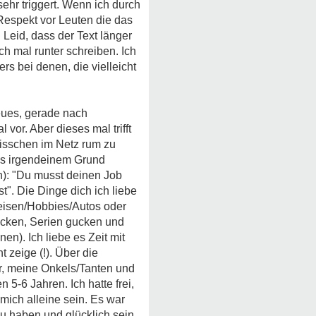
ehr triggert. Wenn ich durch
Respekt vor Leuten die das
 Leid, dass der Text länger
ch mal runter schreiben. Ich
s bei denen, die vielleicht
neues, gerade nach
vor. Aber dieses mal trifft
 bisschen im Netz rum zu
us irgendeinem Grund
ch): "Du musst deinen Job
st". Die Dinge dich ich liebe
 Reisen/Hobbies/Autos oder
zocken, Serien gucken und
en). Ich liebe es Zeit mit
 zeige (!). Über die
r, meine Onkels/Tanten und
 5-6 Jahren. Ich hatte frei,
 mich alleine sein. Es war
zu haben und glücklich sein.