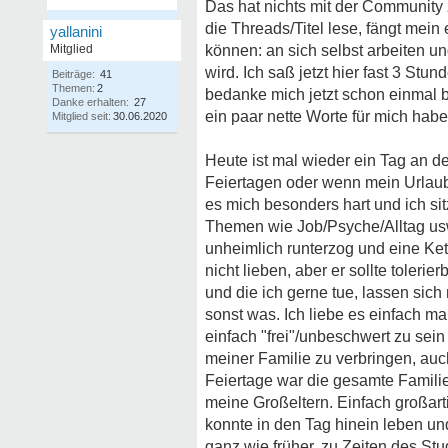
Das hat nichts mit der Community 
die Threads/Titel lese, fängt me
yallanini
Mitglied
können: an sich selbst arbeiten un
wird. Ich saß jetzt hier fast 3 St
Beiträge:
41
Themen:
2
bedanke mich jetzt schon einmal b
Danke erhalten:
27
ein paar nette Worte für mich habe
Mitglied seit:
30.06.2020
Heute ist mal wieder ein Tag an d
Feiertagen oder wenn mein Urlaub z
es mich besonders hart und ich sit
Themen wie Job/Psyche/Alltag usw
unheimlich runterzog und eine Kett
nicht lieben, aber er sollte toleri
und die ich gerne tue, lassen sich
sonst was. Ich liebe es einfach ma
einfach "frei"/unbeschwert zu sein
meiner Familie zu verbringen, auch
Feiertage war die gesamte Famili
meine Großeltern. Einfach großartig
konnte in den Tag hinein leben und
ganz wie früher, zu Zeiten des Stu