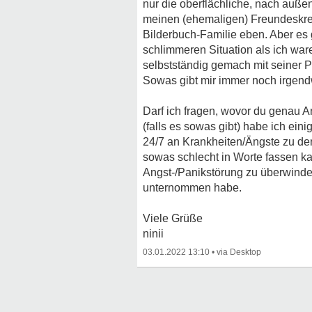
nur die oberflächliche, nach außen
meinen (ehemaligen) Freundeskreis
Bilderbuch-Familie eben. Aber es g
schlimmeren Situation als ich war
selbstständig gemach mit seiner Pa
Sowas gibt mir immer noch irgendw
Darf ich fragen, wovor du genau A
(falls es sowas gibt) habe ich ein
24/7 an Krankheiten/Ängste zu den
sowas schlecht in Worte fassen kan
Angst-/Panikstörung zu überwinden
unternommen habe.
Viele Grüße
ninii
03.01.2022 13:10
•