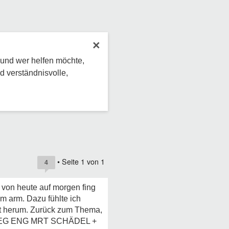
×
 und wer helfen möchte,
d verständnisvolle,
• Seite
1
von
1
4
. von heute auf morgen fing
m arm. Dazu fühlte ich
mit herum. Zurück zum Thema,
e :EEG ENG MRT SCHÄDEL +