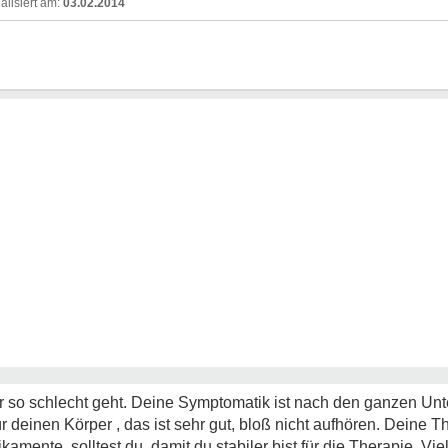
03.02.2014
s dir so schlecht geht. Deine Symptomatik ist nach den ganzen 
 deinen Körper , das ist sehr gut, bloß nicht aufhören. Deine 
amente, solltest du, damit du stabiler bist für die Therapie. Vie