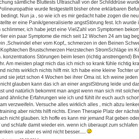
sämtliche Bluttests Ultraschall von der Schilddrüse wurd
Polineuropathie wurde festgestellt bisher ohne erklärbaren Bef
ch bedingt. Nun ja , so wie ich es mir gedacht habe zogen die 
tellte er eine Panik/generalisierte angstStörung fest. Ich wurd
ch schlimmer, ich habe jetzt eine VielZahl von Symptomen beko
k. Hier ein paar Symptome die mich seit 12 Wochen 24 am tag be
sein ,Schwindel eher vom Kopf,, schmerzen in den Beinen Schw
Kopfstechen Brustschmerzen Herzstechen StromSchläge im Kö
en. konzentrations Störungen beim lesen (richtig anstrengend)
r. Am meisten plagt mich das ich mich so krank fühle richtig kr
nichts wirklich nichts hilft mir. Ich habe eine kleine Tochter u
 sie jetzt schon 4 Wochen bei ihrer Oma ist. Ich weine jeden 
h nicht glauben kann das ich an einer angstStörung leide und da
 angst und natürlich bekommt man angst wenn man sich mit sol
and ähnliche Erfahrungen wie ich und fühlt ihr euch auch schon
o am verzweifeln. Versuche alles wirklich alles , mich abzu lenke
aining aber nichts hilft nichts. Einen Therapie Platz der näch
ach nicht glauben. Ich hoffe es kann mir jemand Rat geben ode
und schlafe damit wieder ein. wenn ich überaupt zum schlafe
enken usw aber es wird nicht besser.....