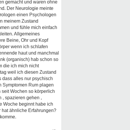
en gemacht und waren ohne
und. Der Neurologie meinte
neurologen einen Psychologen
e in meinem Zustand
mmen und fühle mich einfach
gleiten. Allgemeines
ere Beine, Ohr und Kopf
rper wenn ich schlafen
 Brennende haut und manchmal
ank (organisch) hab schon so
m die ich mich nicht
tag weil ich diesen Zustand
s dass alles nur psychisch
chen Symptomen Rum plagen
 seit Wochen so körperlich
n , spazieren gehen ,
ste Woche beginnt habe ich
r hat ähnliche Erfahrungen?
n komme.