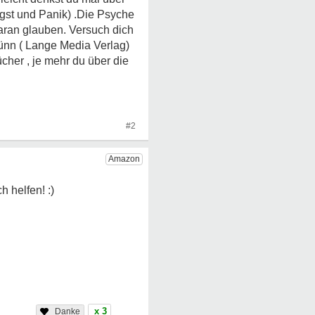
ngst und Panik) .Die Psyche
daran glauben. Versuch dich
rünn ( Lange Media Verlag)
cher , je mehr du über die
#2
x 3