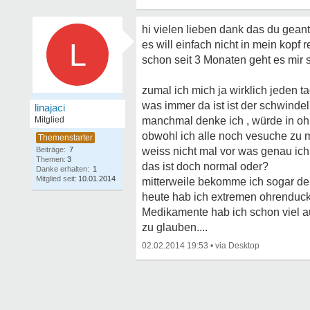
hi vielen lieben dank das du geantw
L
es will einfach nicht in mein kopf r
schon seit 3 Monaten geht es mir s
zumal ich mich ja wirklich jeden 
was immer da ist ist der schwindel
linajaci
Mitglied
manchmal denke ich , würde in ohm
obwohl ich alle noch vesuche zu m
Beiträge:
7
weiss nicht mal vor was genau ic
Themen:
3
das ist doch normal oder?
Danke erhalten:
1
Mitglied seit:
10.01.2014
mitterweile bekomme ich sogar dep
heute hab ich extremen ohrenduck 
Medikamente hab ich schon viel au
zu glauben....
02.02.2014 19:53
•