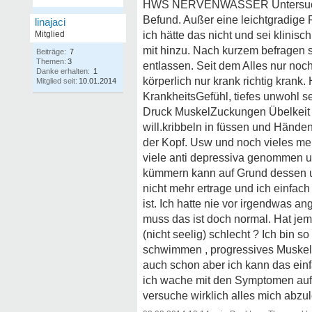
HWS NERVENWASSER Untersuchung 
Befund. Außer eine leichtgradige 
linajaci
Mitglied
ich hätte das nicht und sei klinis
mit hinzu. Nach kurzem befragen s
Beiträge:
7
Themen:
3
entlassen. Seit dem Alles nur no
Danke erhalten:
1
körperlich nur krank richtig kran
Mitglied seit:
10.01.2014
KrankheitsGefühl, tiefes unwohl 
Druck MuskelZuckungen Übelkeit 
will.kribbeln in füssen und Händ
der Kopf. Usw und noch vieles meh
viele anti depressiva genommen und 
kümmern kann auf Grund dessen und
nicht mehr ertrage und ich einfac
ist. Ich hatte nie vor irgendwas
muss das ist doch normal. Hat jem
(nicht seelig) schlecht ? Ich bin s
schwimmen , progressives Muskeltr
auch schon aber ich kann das einf
ich wache mit den Symptomen auf 
versuche wirklich alles mich abzul