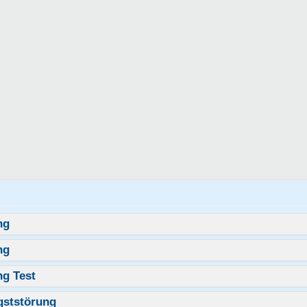
ng
ng
ng Test
ngststörung