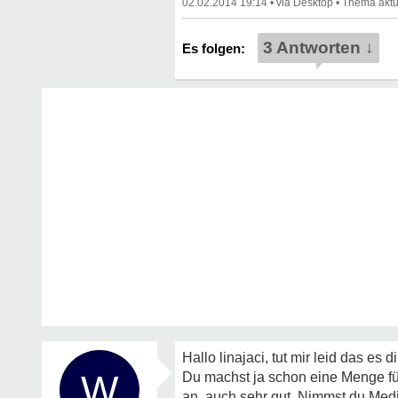
02.02.2014 19:14
•
•
3 Antworten ↓
Hallo linajaci, tut mir leid das e
W
Du machst ja schon eine Menge für
an, auch sehr gut. Nimmst du Medik