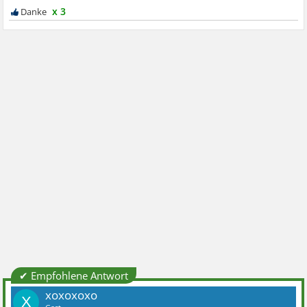
x 3
✔ Empfohlene Antwort
xoxoxoxo
X