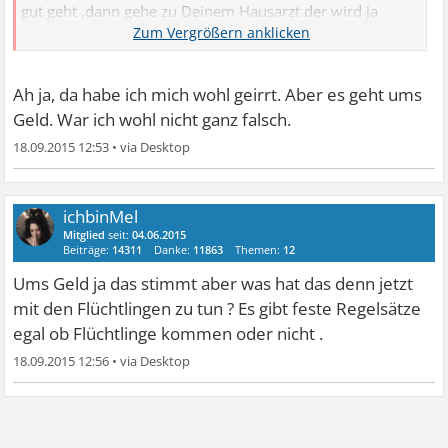
gut geht ,dann gehe zu Deinem Hausarzt der wird ja
wissen wenn du schon länger Probleme damit hast der
kann dir weiterhelfen,ansonsten musst du bei jedem
Psychologen, Therapeuten mit einer Wartezeit von 6-9
Ah ja, da habe ich mich wohl geirrt. Aber es geht ums
Monaten rechnen ( bei uns ist das so ,ich weiss nicht ob
Geld. War ich wohl nicht ganz falsch.
das überall so ist)
18.09.2015 12:53
•
Du kannst dir auch von Deiner Krankenkasse eine
aktuelle Liste mit allen Therapeuten und Psychologen
ausdrucken lassen und wenn du dort anrufst und dich
ichbinMel
schon mal auf die Warteliste setzen lässt ,vielleicht hast
Mitglied
seit:
04.06.2015
Beiträge:
14311
Danke:
11863
Themen:
12
du Glück und es springt jemand ab .Wenn es dir schlecht
Ums Geld ja das stimmt aber was hat das denn jetzt
geht geh zum Arzt,oder weisst du nicht was du machen
mit den Flüchtlingen zu tun ? Es gibt feste Regelsätze
willst das du deswegen so geängstigt bist ?
egal ob Flüchtlinge kommen oder nicht .
18.09.2015 12:56
•