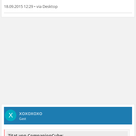
18.09.2015 12:29
•
xoxoxoxo
X
Gast
Zitat von CompanionCube: