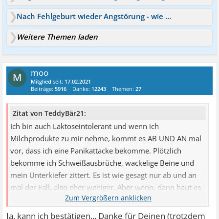
Nach Fehlgeburt wieder Angstörung - wie komme ich da raus?
Weitere Themen laden
moo
M
Mitglied
seit:
17.02.2021
Beiträge:
5916
Danke:
12243
Themen:
27
Zitat von TeddyBär21:
Ich bin auch Laktoseintolerant und wenn ich
Milchprodukte zu mir nehme, kommt es AB UND AN mal
vor, dass ich eine Panikattacke bekomme. Plötzlich
bekomme ich Schweißausbrüche, wackelige Beine und
mein Unterkiefer zittert. Es ist wie gesagt nur ab und an
mal der Fall, also eher weniger. Aber wenn, dann haut es
richtig rein. Es ist aber eher ein Bezug, da ich glaube, die
Panikattacke zu bekommen, da mir sehr schlecht wird
Ja, kann ich bestätigen... Danke für Deinen (trotzdem