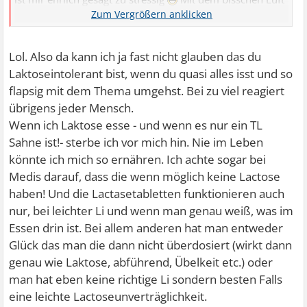
im Bauch oder schlimmstenfalls Durchfall kann ich dann
wirklich leben. Dafür esse ich lieber was will
Aber das
muss natürlich jeder selbst für sich entscheiden. Es gibt
Lol. Also da kann ich ja fast nicht glauben das du
mittlerweile ja auch Laktase zum kaufen, die man einfach
Laktoseintolerant bist, wenn du quasi alles isst und so
beim essen einwirft. Hilft wirklich gut.
flapsig mit dem Thema umgehst. Bei zu viel reagiert
übrigens jeder Mensch.
Wenn ich Laktose esse - und wenn es nur ein TL
Sahne ist!- sterbe ich vor mich hin. Nie im Leben
könnte ich mich so ernähren. Ich achte sogar bei
Medis darauf, dass die wenn möglich keine Lactose
haben! Und die Lactasetabletten funktionieren auch
nur, bei leichter Li und wenn man genau weiß, was im
Essen drin ist. Bei allem anderen hat man entweder
Glück das man die dann nicht überdosiert (wirkt dann
genau wie Laktose, abführend, Übelkeit etc.) oder
man hat eben keine richtige Li sondern besten Falls
eine leichte Lactoseunverträglichkeit.