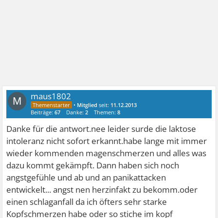
maus1802
M
•
Mitglied
seit:
11.12.2013
Beiträge:
67
Danke:
2
Themen:
8
Danke für die antwort.nee leider surde die laktose
intoleranz nicht sofort erkannt.habe lange mit immer
wieder kommenden magenschmerzen und alles was
dazu kommt gekämpft. Dann haben sich noch
angstgefühle und ab und an panikattacken
entwickelt... angst nen herzinfakt zu bekomm.oder
einen schlaganfall da ich öfters sehr starke
Kopfschmerzen habe oder so stiche im kopf