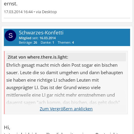
ernst.
17.03.2014 16:44
•
Schwarzes-Konfetti
S
Mitglied
seit:
16.03.2014
Beiträge:
26
Danke:
1
Themen:
4
Zitat von where.there.is.light:
Ehrlich gesagt macht mich dein Post sogar ein bischen
sauer. Leute die so damit umgehen und dann behaupten
sie haben eine richtige LI schaden Leuten mit
ausgeprägter LI. Das ist der Grund wieso viele
mittlerweile eine LI gar nicht mehr ernstnehmen und
dauernt sagen "ach komm, das bischen, das geht doch"
etc., warum einem im Restaurant trotz bescheid sagen
das Steak mit Kräuterbutter gebracht wird ("ohne siehts
doch so ausgezogen aus") etc.
Hi,