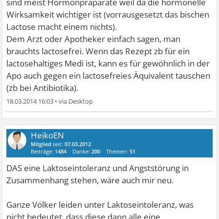
sind meist Hormonpräparate weil da die hormonelle
Wirksamkeit wichtiger ist (vorrausgesetzt das bischen
Lactose macht einem nichts).
Dem Arzt oder Apotheker einfach sagen, man
brauchts lactosefrei. Wenn das Rezept zb für ein
lactosehaltiges Medi ist, kann es für gewöhnlich in der
Apo auch gegen ein lactosefreies Äquivalent tauschen
(zb bei Antibiotika).
18.03.2014 16:03
•
HeikoEN
Mitglied
seit:
07.03.2012
Beiträge:
1484
Danke:
200
Themen:
51
DAS eine Laktoseintoleranz und Angststörung in
Zusammenhang stehen, wäre auch mir neu.
Ganze Völker leiden unter Laktoseintoleranz, was
nicht bedeutet, dass diese dann alle eine