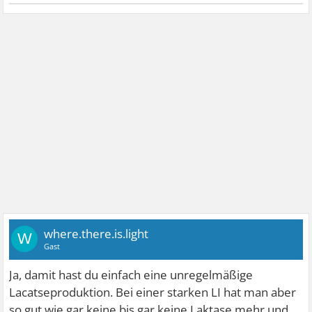
where.there.is.light
W
Gast
Ja, damit hast du einfach eine unregelmäßige
Lacatseproduktion. Bei einer starken LI hat man aber
so gut wie gar keine bis gar keine Laktase mehr und