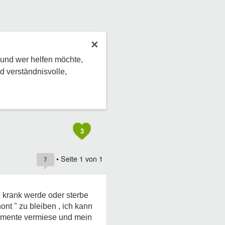
×
 und wer helfen möchte,
d verständnisvolle,
3
• Seite
1
von
1
7
h krank werde oder sterbe
ont " zu bleiben , ich kann
 Momente vermiese und mein