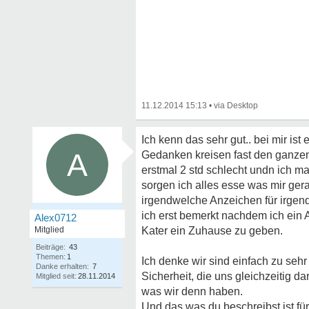
11.12.2014 15:13
•
Ich kenn das sehr gut.. bei mir ist
A
Gedanken kreisen fast den ganzen t
erstmal 2 std schlecht undn ich m
sorgen ich alles esse was mir ge
irgendwelche Anzeichen für irgende
ich erst bemerkt nachdem ich ein
Alex0712
Mitglied
Kater ein Zuhause zu geben.
Beiträge:
43
Themen:
1
Ich denke wir sind einfach zu se
Danke erhalten:
7
Sicherheit, die uns gleichzeitig 
Mitglied seit:
28.11.2014
was wir denn haben.
Und das was du beschreibst ist für