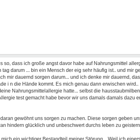
 es so, dass ich große angst davor habe auf Nahrungsmittel aller
ag darum ... bin ein Mensch der eig sehr häufig ist.. und mir ge
ach mir dauernd sorgen darum... und ich denke mir dauernd, da
rade i n die Hände kommt. Es mich genau dann erwischen wird..
ine Nahrungsmittelallergie hatte... selbst die hausstaubmilben
 Allergie test gemacht habe bevor wir uns damals damals dazu
hr daran gewöhnt uns sorgen zu machen. Diese sorgen geben un
daran hindern glücklich und unbeschwert durchs leben zu geiste
 mich ein wichtiger Bestandteil meiner Störung. . Weil ich einer