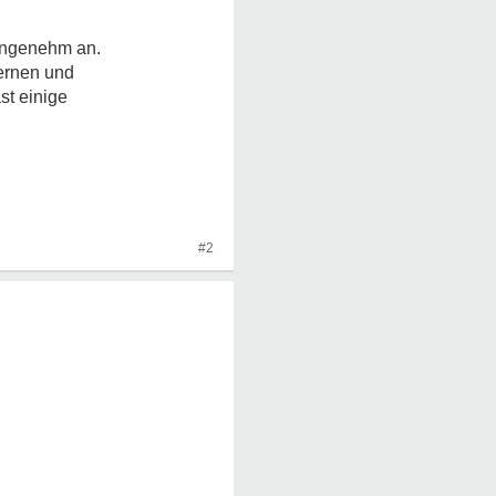
nangenehm an.
lernen und
st einige
#2