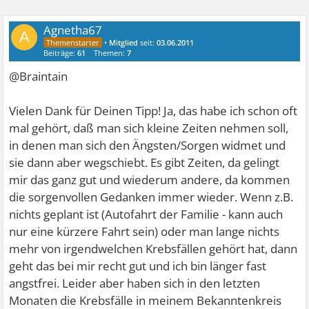
Agnetha67
A
•
Mitglied
seit:
03.06.2011
Beiträge:
61
Themen:
7
@Braintain
Vielen Dank für Deinen Tipp! Ja, das habe ich schon oft
mal gehört, daß man sich kleine Zeiten nehmen soll,
in denen man sich den Ängsten/Sorgen widmet und
sie dann aber wegschiebt. Es gibt Zeiten, da gelingt
mir das ganz gut und wiederum andere, da kommen
die sorgenvollen Gedanken immer wieder. Wenn z.B.
nichts geplant ist (Autofahrt der Familie - kann auch
nur eine kürzere Fahrt sein) oder man lange nichts
mehr von irgendwelchen Krebsfällen gehört hat, dann
geht das bei mir recht gut und ich bin länger fast
angstfrei. Leider aber haben sich in den letzten
Monaten die Krebsfälle in meinem Bekanntenkreis