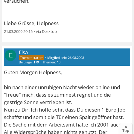
versuchen.
Liebe Grüsse, Helpness
21.03.2009 20:15
•
Elsa
E
•
Mitglied
seit:
26.08.2008
Beiträge:
179
Themen:
13
Guten Morgen Helpness,
bin nach einer unruhigen Nacht wieder online und
"freue" mich, dass es zuminest regnet und die
gestrige Sonne vertrieben ist.
Nun zu Dir. Ich hoffe sehr, dass Du diesen 1 Euro-Job
schaffst und somit die Tür einen Spalt geöffnet hast.
Die Sache mit dem Arbeitsamt hatte ich 2001 auch.
∧
Top
Alle Widersprüche haben nichts genutzt. Der