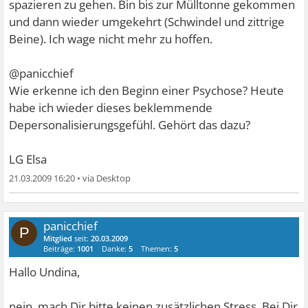
spazieren zu gehen. Bin bis zur Mülltonne gekommen
und dann wieder umgekehrt (Schwindel und zittrige
Beine). Ich wage nicht mehr zu hoffen.
@panicchief
Wie erkenne ich den Beginn einer Psychose? Heute
habe ich wieder dieses beklemmende
Depersonalisierungsgefühl. Gehört das dazu?
LG Elsa
21.03.2009 16:20
•
panicchief
P
Mitglied
seit:
20.03.2009
Beiträge:
1001
Danke:
5
Themen:
5
Hallo Undina,
nein, mach Dir bitte keinen zusätzlichen Stress. Bei Dir