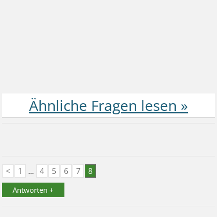
<
1
...
4
5
6
7
8
Antworten +