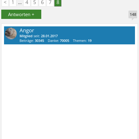
<
1
...
4
5
6
7
8
Antworten +
148
Angor
Mitglied
seit:
28.01.2017
Beiträge:
30345
Danke:
70005
Themen:
19