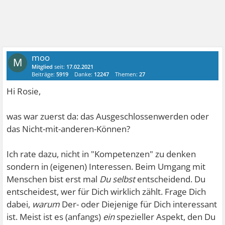
moo
M
Mitglied
seit:
17.02.2021
Beiträge:
5919
Danke:
12247
Themen:
27
Hi Rosie,
was war zuerst da: das Ausgeschlossenwerden oder
das Nicht-mit-anderen-Können?
Ich rate dazu, nicht in "Kompetenzen" zu denken
sondern in (eigenen) Interessen. Beim Umgang mit
Menschen bist erst mal
Du selbst
entscheidend. Du
entscheidest, wer für Dich wirklich zählt. Frage Dich
dabei,
warum
Der- oder Diejenige für Dich interessant
ist. Meist ist es (anfangs)
ein
spezieller Aspekt, den Du