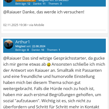
Beiträge:
12
Danke:
11
Themen:
3
@Raiauer Danke, das werde ich versuchen!
02.11.2025 19:38
•
Arthur1
Mitglied
seit:
22.08.2024
Beiträge:
8
Danke:
10
Themen:
1
@Raiauer Das sind witzige Gesprächsstarter, da gucke
ich mir gerne etwas ab
Ansonsten schließe ich mich
der Antwort von Raiauer an. Smalltalk mit Passanten
und eine freundliche und humorvolle Einstellung
haben mich bei diesem Thema schon gut
weitergebracht. Falls die Hürde noch zu hoch ist,
haben mir auch erstmal Begrüßungen geholfen, um
sozial "aufzutauen". Wichtig ist es, sich nicht zu
überfordern und Schritt für Schritt mehr in Kontakt