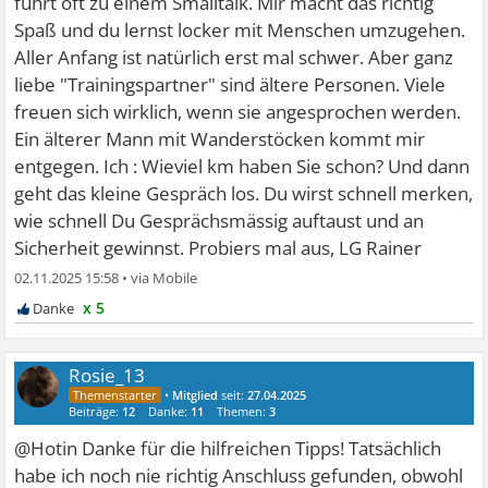
führt oft zu einem Smalltalk. Mir macht das richtig
Spaß und du lernst locker mit Menschen umzugehen.
Aller Anfang ist natürlich erst mal schwer. Aber ganz
liebe "Trainingspartner" sind ältere Personen. Viele
freuen sich wirklich, wenn sie angesprochen werden.
Ein älterer Mann mit Wanderstöcken kommt mir
entgegen. Ich : Wieviel km haben Sie schon? Und dann
geht das kleine Gespräch los. Du wirst schnell merken,
wie schnell Du Gesprächsmässig auftaust und an
Sicherheit gewinnst. Probiers mal aus, LG Rainer
02.11.2025 15:58
•
x 5
Rosie_13
•
Mitglied
seit:
27.04.2025
Beiträge:
12
Danke:
11
Themen:
3
@Hotin Danke für die hilfreichen Tipps! Tatsächlich
habe ich noch nie richtig Anschluss gefunden, obwohl