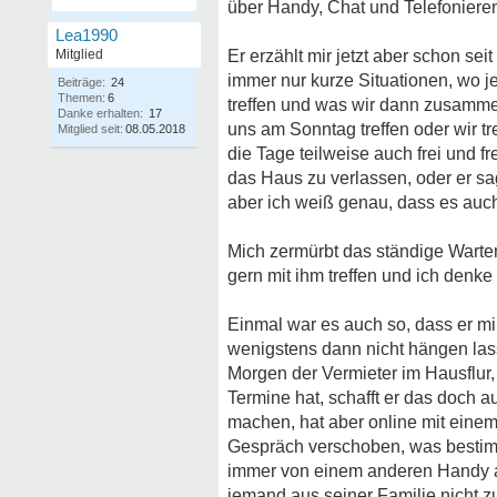
über Handy, Chat und Telefonieren.
Lea1990
Mitglied
Er erzählt mir jetzt aber schon sei
immer nur kurze Situationen, wo j
Beiträge:
24
Themen:
6
treffen und was wir dann zusamme
Danke erhalten:
17
uns am Sonntag treffen oder wir tr
Mitglied seit:
08.05.2018
die Tage teilweise auch frei und f
das Haus zu verlassen, oder er s
aber ich weiß genau, dass es auch
Mich zermürbt das ständige Warten
gern mit ihm treffen und ich denke
Einmal war es auch so, dass er mi
wenigstens dann nicht hängen lass
Morgen der Vermieter im Hausflur
Termine hat, schafft er das doch a
machen, hat aber online mit einem 
Gespräch verschoben, was bestimm
immer von einem anderen Handy an
jemand aus seiner Familie nicht zu