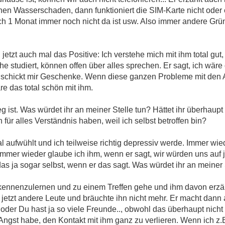
en Wasserschaden, dann funktioniert die SIM-Karte nicht oder 
ch 1 Monat immer noch nicht da ist usw. Also immer andere Grü
tzt auch mal das Positive: Ich verstehe mich mit ihm total gut,
 studiert, können offen über alles sprechen. Er sagt, ich wäre 
h, schickt mir Geschenke. Wenn diese ganzen Probleme mit den
re das total schön mit ihm.
eg ist. Was würdet ihr an meiner Stelle tun? Hättet ihr überhaup
für alles Verständnis haben, weil ich selbst betroffen bin?
tal aufwühlt und ich teilweise richtig depressiv werde. Immer w
 Immer wieder glaube ich ihm, wenn er sagt, wir würden uns auf 
 das ja sogar selbst, wenn er das sagt. Was würdet ihr an meiner 
ennenzulernen und zu einem Treffen gehe und ihm davon erzäh
ja jetzt andere Leute und bräuchte ihn nicht mehr. Er macht da
oder Du hast ja so viele Freunde.., obwohl das überhaupt nicht 
Angst habe, den Kontakt mit ihm ganz zu verlieren. Wenn ich z.B.