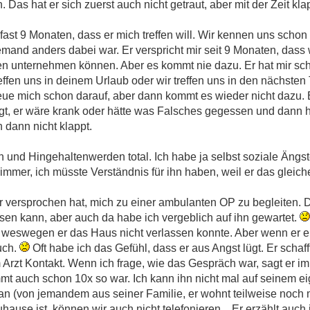
 Das hat er sich zuerst auch nicht getraut, aber mit der Zeit kla
t fast 9 Monaten, dass er mich treffen will. Wir kennen uns schon
emand anders dabei war. Er verspricht mir seit 9 Monaten, dass 
n unternehmen können. Aber es kommt nie dazu. Er hat mir sch
effen uns in deinem Urlaub oder wir treffen uns in den nächsten
reue mich schon darauf, aber dann kommt es wieder nicht dazu. E
agt, er wäre krank oder hätte was Falsches gegessen und dann 
 dann nicht klappt.
 und Hingehaltenwerden total. Ich habe ja selbst soziale Ängste
 immer, ich müsste Verständnis für ihn haben, weil er das gleiche
r versprochen hat, mich zu einer ambulanten OP zu begleiten. D
en kann, aber auch da habe ich vergeblich auf ihn gewartet.
, weswegen er das Haus nicht verlassen konnte. Aber wenn er 
uch.
Oft habe ich das Gefühl, dass er aus Angst lügt. Er schaff
Arzt Kontakt. Wenn ich frage, wie das Gespräch war, sagt er imm
t auch schon 10x so war. Ich kann ihn nicht mal auf seinem ei
 (von jemandem aus seiner Familie, er wohnt teilweise noch m
hause ist, können wir auch nicht telefonieren... Er erzählt au