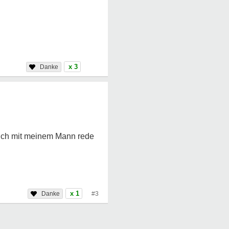
x 3
 ich mit meinem Mann rede
x 1
#3