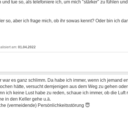
on und tue so, als telefoniere ich, um mich "stärker" zu fühlen u
der so, aber ich frage mich, ob ihr sowas kennt? Oder bin ich dam
01.04.2022
her war es ganz schlimm. Da habe ich immer, wenn ich jemand en
chen hätte, versucht demjenigen aus dem Weg zu gehen oder so
nn ich keine Lust habe zu reden, schaue ich immer, ob die Luft r
e in den Keller gehe u.ä.
liche (vermeidende) Persönlichkeitsstörung
😇