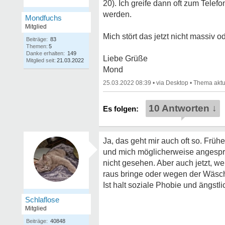
20). Ich greife dann oft zum Telef
werden.
Mondfuchs
Mitglied
Mich stört das jetzt nicht massiv o
Beiträge:
83
Themen:
5
Danke erhalten:
149
Liebe Grüße
Mitglied seit:
21.03.2022
Mond
25.03.2022 08:39
•
•
10 Antworten ↓
Ja, das geht mir auch oft so. Frü
und mich möglicherweise angespro
nicht gesehen. Aber auch jetzt, we
raus bringe oder wegen der Wäsch
Ist halt soziale Phobie und ängst
Schlaflose
Mitglied
Beiträge:
40848