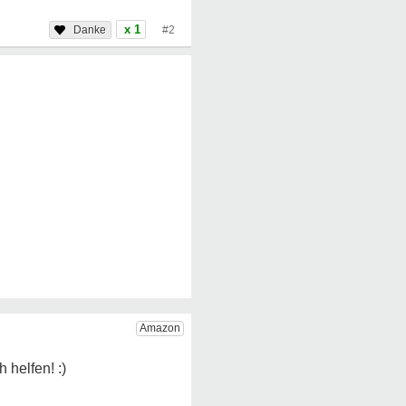
x 1
#2