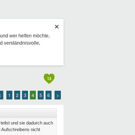
×
 und wer helfen möchte,
d verständnisvolle,
13
<
1
2
3
4
5
6
>
teilst und sie dadurch auch
Aufschreibens nicht