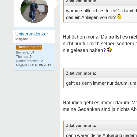
Zitat von morla:
warum sollte ich es teilen?...dam
das ein Anliegen von dir?
Universaldenker
Hallöchen morla! Du
sollst es nic
Mitglied
nicht nur für mich selber, sonder
nie gelesen haben?
Beiträge:
34
Themen:
9
Danke erhalten:
2
Mitglied seit:
10.06.2013
Zitat von morla:
geht es denn immer nur darum, um
Natürlich geht es immer darum. M
meine Gedanken sind ja nichts Abs
Zitat von morla:
dann wären deine Äußerung (jedem