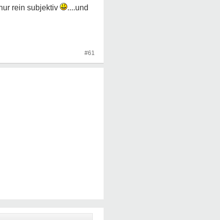
 nur rein subjektiv
....und
#61