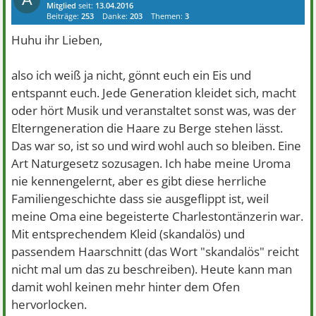
Mitglied
seit:
13.04.2016
Beiträge:
253
Danke:
203
Themen:
3
Huhu ihr Lieben,
also ich weiß ja nicht, gönnt euch ein Eis und
entspannt euch. Jede Generation kleidet sich, macht
oder hört Musik und veranstaltet sonst was, was der
Elterngeneration die Haare zu Berge stehen lässt.
Das war so, ist so und wird wohl auch so bleiben. Eine
Art Naturgesetz sozusagen. Ich habe meine Uroma
nie kennengelernt, aber es gibt diese herrliche
Familiengeschichte dass sie ausgeflippt ist, weil
meine Oma eine begeisterte Charlestontänzerin war.
Mit entsprechendem Kleid (skandalös) und
passendem Haarschnitt (das Wort "skandalös" reicht
nicht mal um das zu beschreiben). Heute kann man
damit wohl keinen mehr hinter dem Ofen
hervorlocken.