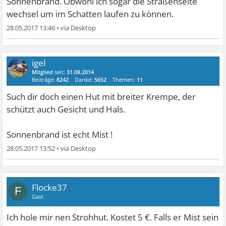
Sonnenbrand. Obwohl ich sogar die Straßenseite
wechsel um im Schatten laufen zu können.
28.05.2017 13:46
•
igel
Mitglied
seit:
31.08.2014
Beiträge:
8242
Danke:
5652
Themen:
11
Such dir doch einen Hut mit breiter Krempe, der
schützt auch Gesicht und Hals.
Sonnenbrand ist echt Mist !
28.05.2017 13:52
•
Flocke37
F
Gast
Ich hole mir nen Strohhut. Kostet 5 €. Falls er Mist sein