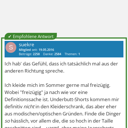
✔ Empfohlene Antwort
suekre
S
Mitglied
seit:
19.05.2016
Beiträge:
2258
Danke:
2584
Themen:
1
Ich hab' das Gefühl, dass ich tatsächlich mal aus der
anderen Richtung spreche.
Ich kleide mich im Sommer gerne mal freizügig.
Wobei "freizügig" ja nach wie vor eine
Definitionssache ist. Underbutt-Shorts kommen mir
definitiv
nicht
in den Kleiderschrank, das aber eher
aus modischen/optischen Gründen. Finde die Dinger
so
hässlich, vor allem die, die so hoch in der Taille
geschnitten sind...
uargs
!, aber meine Jeansshorts