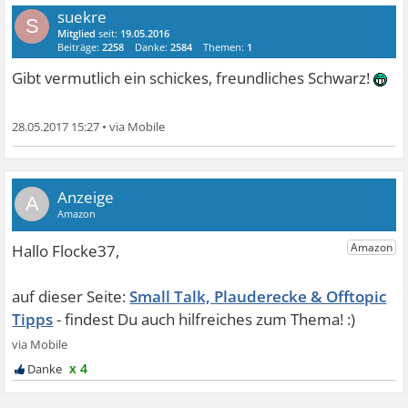
suekre
S
Mitglied
seit:
19.05.2016
Beiträge:
2258
Danke:
2584
Themen:
1
Gibt vermutlich ein schickes, freundliches Schwarz!
28.05.2017 15:27
•
A
Small Talk, Plauderecke & Offtopic
Tipps
x 4