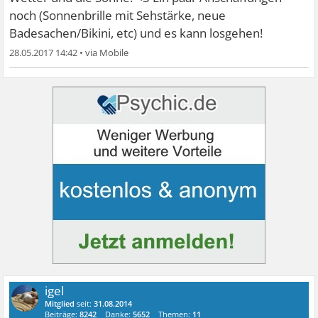
noch (Sonnenbrille mit Sehstärke, neue
Badesachen/Bikini, etc) und es kann losgehen!
28.05.2017 14:42
•
igel
Mitglied
seit:
31.08.2014
Beiträge:
8242
Danke:
5652
Themen:
11