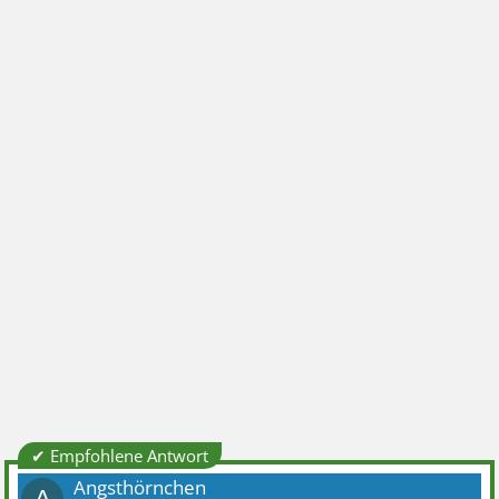
✔ Empfohlene Antwort
Angsthörnchen
A