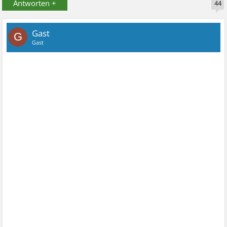
Antworten +
44
Gast
G
Gast