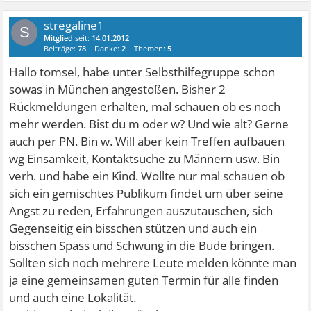
stregaline1
S
Mitglied
seit:
14.01.2012
Beiträge:
78
Danke:
2
Themen:
5
Hallo tomsel, habe unter Selbsthilfegruppe schon
sowas in München angestoßen. Bisher 2
Rückmeldungen erhalten, mal schauen ob es noch
mehr werden. Bist du m oder w? Und wie alt? Gerne
auch per PN. Bin w. Will aber kein Treffen aufbauen
wg Einsamkeit, Kontaktsuche zu Männern usw. Bin
verh. und habe ein Kind. Wollte nur mal schauen ob
sich ein gemischtes Publikum findet um über seine
Angst zu reden, Erfahrungen auszutauschen, sich
Gegenseitig ein bisschen stützen und auch ein
bisschen Spass und Schwung in die Bude bringen.
Sollten sich noch mehrere Leute melden könnte man
ja eine gemeinsamen guten Termin für alle finden
und auch eine Lokalität.