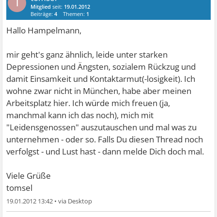
T
Mitglied
seit:
19.01.2012
Beiträge:
4
Themen:
1
Hallo Hampelmann,
mir geht's ganz ähnlich, leide unter starken
Depressionen und Ängsten, sozialem Rückzug und
damit Einsamkeit und Kontaktarmut(-losigkeit). Ich
wohne zwar nicht in München, habe aber meinen
Arbeitsplatz hier. Ich würde mich freuen (ja,
manchmal kann ich das noch), mich mit
"Leidensgenossen" auszutauschen und mal was zu
unternehmen - oder so. Falls Du diesen Thread noch
verfolgst - und Lust hast - dann melde Dich doch mal.
Viele Grüße
tomsel
19.01.2012 13:42
•