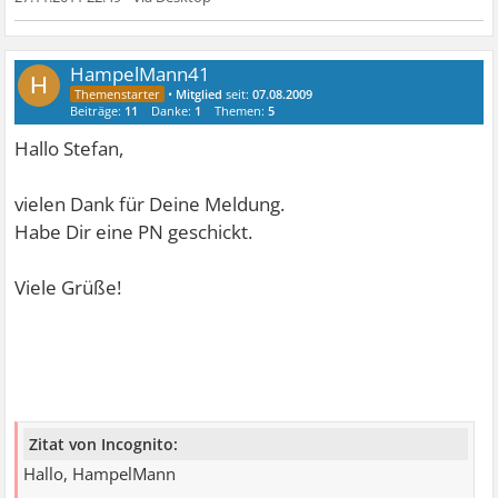
HampelMann41
H
•
Mitglied
seit:
07.08.2009
Beiträge:
11
Danke:
1
Themen:
5
Hallo Stefan,
vielen Dank für Deine Meldung.
Habe Dir eine PN geschickt.
Viele Grüße!
Zitat von Incognito:
Hallo, HampelMann