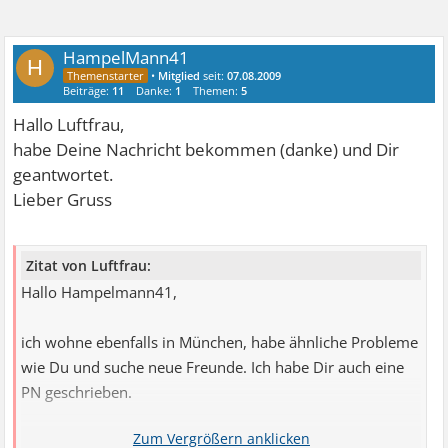
HampelMann41
H
•
Mitglied
seit:
07.08.2009
Beiträge:
11
Danke:
1
Themen:
5
Hallo Luftfrau,
habe Deine Nachricht bekommen (danke) und Dir
geantwortet.
Lieber Gruss
Zitat von Luftfrau:
Hallo Hampelmann41,
ich wohne ebenfalls in München, habe ähnliche Probleme
wie Du und suche neue Freunde. Ich habe Dir auch eine
PN geschrieben.
Lieben Gruß,