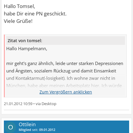
Hallo Tomsel,
habe Dir eine PN geschickt.
Viele Grüße!
Zitat von tomsel:
Hallo Hampelmann,
mir geht's ganz ähnlich, leide unter starken Depressionen
und Ängsten, sozialem Rückzug und damit Einsamkeit
und Kontaktarmut(-losigkeit). Ich wohne zwar nicht in
München, habe aber meinen Arbeitsplatz hier. Ich würde
mich freuen (ja, manchmal kann ich das noch), mich mit
"Leidensgenossen" auszutauschen und mal was zu
21.01.2012 10:59
•
unternehmen - oder so. Falls Du diesen Thread noch
verfolgst - und Lust hast - dann melde Dich doch mal.
Ottilein
O
Viele Grüße
Mitglied
seit:
09.01.2012