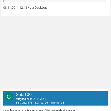
Luftfrau
08.11.2011 12:48
•
Gabi100
G
Mitglied
seit:
21.11.2010
Beiträge:
171
Danke:
26
Themen:
1
Ich hab dir eben eine PN geschrieben.