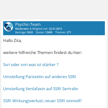
Psychic-Team
Moderator
& Mitglied seit:
22.01.2013
Beiträge:
9243
Danke:
12409
Themen:
271
Hallo Zita,
weitere hilfreiche Themen findest du hier:
Ssri oder snri was ist stärker ?
Umstellung Paroxetin auf anderes SSRI
Umstellung Venlafaxin auf SSRI Sertralin
SSRI Wirkungsverlust; neuer SSRI sinnvoll?