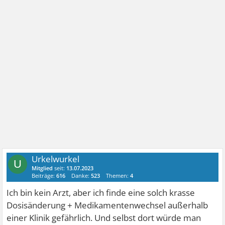
Urkelwurkel
U
Mitglied
seit:
13.07.2023
Beiträge:
616
Danke:
523
Themen:
4
Ich bin kein Arzt, aber ich finde eine solch krasse
Dosisänderung + Medikamentenwechsel außerhalb
einer Klinik gefährlich. Und selbst dort würde man