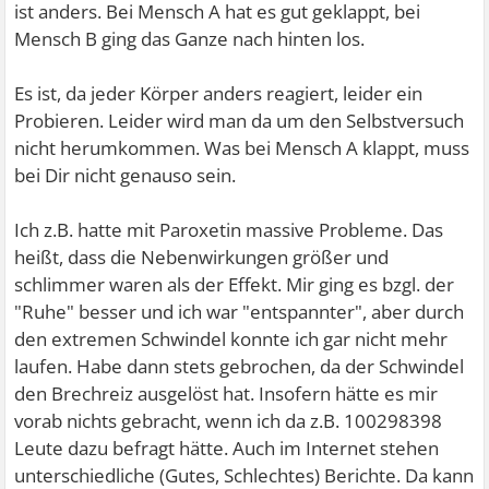
Hat diesbezüglich jemand Erfahrung gemacht beim
ist anders. Bei Mensch A hat es gut geklappt, bei
umstellen, da ich nach so vielen Jahren schon Bedenken
Mensch B ging das Ganze nach hinten los.
habe bezüglich Absetzerscheinungen oder werden diese
von neuen Medikament abgefangen?
Es ist, da jeder Körper anders reagiert, leider ein
Probieren. Leider wird man da um den Selbstversuch
Monatelanges Ausschleichversuche im letzten Jahr ging
nicht herumkommen. Was bei Mensch A klappt, muss
nach hinten los.
bei Dir nicht genauso sein.
Ich nehme das Medikament wegen einer Angst- und
Ich z.B. hatte mit Paroxetin massive Probleme. Das
Panikstörung.
heißt, dass die Nebenwirkungen größer und
schlimmer waren als der Effekt. Mir ging es bzgl. der
"Ruhe" besser und ich war "entspannter", aber durch
Vielen Dank für Eure Antworten.
den extremen Schwindel konnte ich gar nicht mehr
laufen. Habe dann stets gebrochen, da der Schwindel
den Brechreiz ausgelöst hat. Insofern hätte es mir
vorab nichts gebracht, wenn ich da z.B. 100298398
Leute dazu befragt hätte. Auch im Internet stehen
unterschiedliche (Gutes, Schlechtes) Berichte. Da kann