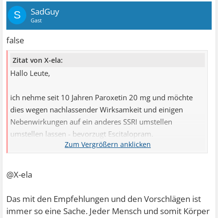
SadGuy
S
Gast
false
Zitat von X-ela:
Hallo Leute,
ich nehme seit 10 Jahren Paroxetin 20 mg und möchte
dies wegen nachlassender Wirksamkeit und einigen
Nebenwirkungen auf ein anderes SSRI umstellen
umstellen lassen - bevorzugt Escitalopram.
Mein Arzt sagt, innerhalb der Substanzgrupppe (SSRI)
sollte dies kein Problem sein. Er würde einen sofortigen
@X-ela
Wechsel von einen Tag auf den anderen mit der
Äquivalenzdosis (ohne auszuschleichen) vorschlagen.
Das mit den Empfehlungen und den Vorschlägen ist
immer so eine Sache. Jeder Mensch und somit Körper