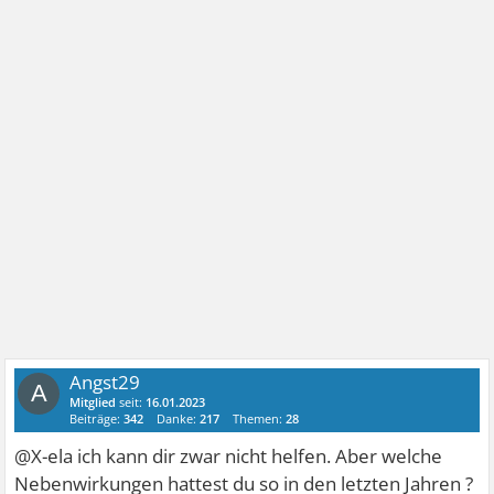
Angst29
A
Mitglied
seit:
16.01.2023
Beiträge:
342
Danke:
217
Themen:
28
@X-ela ich kann dir zwar nicht helfen. Aber welche
Nebenwirkungen hattest du so in den letzten Jahren ?