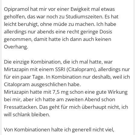
angeboten wird? Es war doch ein günstiges AD, Patent
Opipramol hat mir vor einer Ewigkeit mal etwas
schon lange abgelaufen, ähnlich wirksam & effektiv wie
geholfen, das war noch zu Studiumszeiten. Es hat
Amitryptilin bei deutlich weniger Nebenwirkungen. Ich
leicht beruhigt, ohne müde zu machen. Ich habe
hatte mir das auf die Liste gepackt, weil ich es unbedingt
allerdings nur abends eine recht geringe Dosis
mal ausprobieren wollte, da ich sehr viel Positives zu
genommen, damit hatte ich dann auch keinen
Nortriptylin gehört hatte.
Overhang.
Man man man
Die einzige Kombination, die ich mal hatte, war
Naja, ich bin regelmäßig in Polen.
Mirtazapin mit einem SSRI (Citalopram), allerdings nur
Vielleicht ist es dort noch erhältlich...
für ein paar Tage. In Kombination nur deshalb, weil ich
Citalopram ausgeschlichen habe.
Mirtazapin hatte mit 7,5 mg schon eine gute Wirkung
Soll ja das einzige MAOI sein, bei dem man nicht aufs
bei mir, aber ich hatte am zweiten Abend schon
Essen aufpassen muss ^^
Fressattacken. Das geht für mich überhaupt nicht, ich
will schlank bleiben.
Wäre einen Versuch wert
Von Kombinationen halte ich generell nicht viel,
Es soll wohl anxiolytisch wirken.