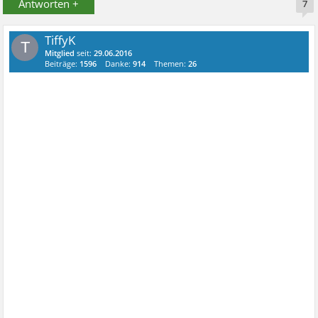
Antworten +
7
TiffyK
T
Mitglied
seit:
29.06.2016
Beiträge:
1596
Danke:
914
Themen:
26