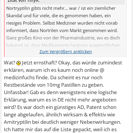
Zitat von TiffyK:
Nortryptilin gibts nicht mehr... war / ist ein ziemlicher
Skandal und für viele, die es genommen haben, ein
riesiges Problem. Selbst Mediziner wurden nicht vorab
informiert, dass Nortrilen vom Markt genommen wird.
Ganz großes Kino von der Pharmaindustrie, wo es doch
bekannt ist, dass Medikamente langsam ausgeschlichen
werden müssen. Die Zulassung für Deutschland ist
erloschen, andere europäische Länder sind davon nicht
Wat?
Jetzt ernsthaft? Okay, das würde zumindest
betroffen….so zu lesen auf der Seite des Herstellers
erklären, warum ich es kaum noch online @
Lundbeck.
medizinfuchs finde. Da scheint es nur noch
Restbestände von 10mg Pastillen zu geben.
Unfassbar! Gab es denn wenigstens eine logische
Erklärung, warum es in DE nicht mehr angeboten
wird? Es war doch ein günstiges AD, Patent schon
lange abgelaufen, ähnlich wirksam & effektiv wie
Amitryptilin bei deutlich weniger Nebenwirkungen.
Ich hatte mir das auf die Liste gepackt, weil ich es