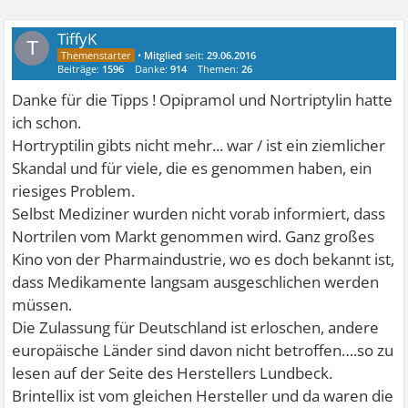
TiffyK
T
•
Mitglied
seit:
29.06.2016
Beiträge:
1596
Danke:
914
Themen:
26
Danke für die Tipps ! Opipramol und Nortriptylin hatte
ich schon.
Hortryptilin gibts nicht mehr... war / ist ein ziemlicher
Skandal und für viele, die es genommen haben, ein
riesiges Problem.
Selbst Mediziner wurden nicht vorab informiert, dass
Nortrilen vom Markt genommen wird. Ganz großes
Kino von der Pharmaindustrie, wo es doch bekannt ist,
dass Medikamente langsam ausgeschlichen werden
müssen.
Die Zulassung für Deutschland ist erloschen, andere
europäische Länder sind davon nicht betroffen….so zu
lesen auf der Seite des Herstellers Lundbeck.
Brintellix ist vom gleichen Hersteller und da waren die