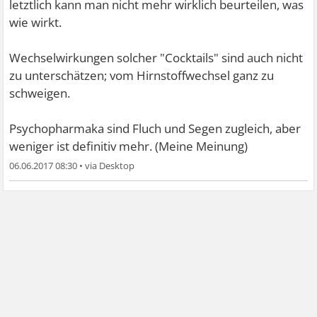
letztlich kann man nicht mehr wirklich beurteilen, was
wie wirkt.
Hast Du denn mal solche Kombos wie Mirtazapin +
Venlafaxine und Mirtazapin + Bupropion ausprobiert?
Wechselwirkungen solcher "Cocktails" sind auch nicht
zu unterschätzen; vom Hirnstoffwechsel ganz zu
schweigen.
Psychopharmaka sind Fluch und Segen zugleich, aber
weniger ist definitiv mehr. (Meine Meinung)
06.06.2017 08:30
•