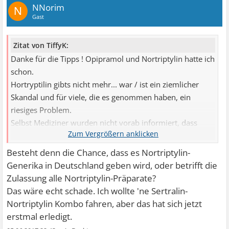
NNorim
N
Gast
Zitat von TiffyK:
Danke für die Tipps ! Opipramol und Nortriptylin hatte ich
schon.
Hortryptilin gibts nicht mehr... war / ist ein ziemlicher
Skandal und für viele, die es genommen haben, ein
riesiges Problem.
Selbst Mediziner wurden nicht vorab informiert, dass
Nortrilen vom Markt genommen wird. Ganz großes Kino
von der Pharmaindustrie, wo es doch bekannt ist, dass
Besteht denn die Chance, dass es Nortriptylin-
Medikamente langsam ausgeschlichen werden müssen.
Generika in Deutschland geben wird, oder betrifft die
Die Zulassung für Deutschland ist erloschen, andere
Zulassung alle Nortriptylin-Präparate?
europäische Länder sind davon nicht betroffen….so zu
Das wäre echt schade. Ich wollte 'ne Sertralin-
lesen auf der Seite des Herstellers Lundbeck.
Nortriptylin Kombo fahren, aber das hat sich jetzt
erstmal erledigt.