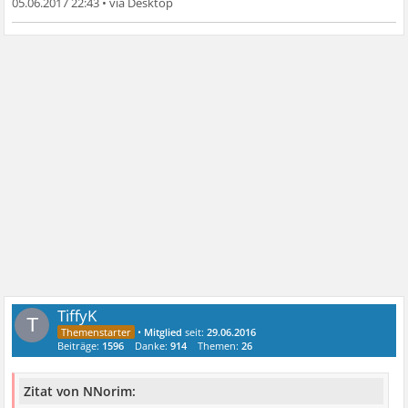
05.06.2017 22:43
•
TiffyK
T
•
Mitglied
seit:
29.06.2016
Beiträge:
1596
Danke:
914
Themen:
26
Zitat von NNorim: