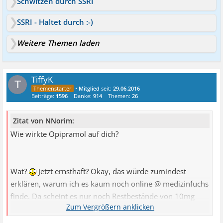
Schwitzen durch SSRI
SSRI - Haltet durch :-)
Weitere Themen laden
TiffyK
T
•
Mitglied
seit:
29.06.2016
Beiträge:
1596
Danke:
914
Themen:
26
Zitat von NNorim:
Wie wirkte Opipramol auf dich?
Wat?
Jetzt ernsthaft? Okay, das würde zumindest
erklären, warum ich es kaum noch online @ medizinfuchs
finde. Da scheint es nur noch Restbestände von 10mg
Pastillen zu geben. Unfassbar! Gab es denn wenigstens
eine logische Erklärung, warum es in DE nicht mehr