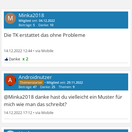
Minka2018
M
Mitglied
seit:
04.12.2022
Beiträge:
5
Danke:
10
Die TK erstattet das ohne Probleme
14.12.2022 12:44
•
x 2
Androidnutzer
•
Mitglied
seit:
29.11.2022
Beiträge:
47
Danke:
25
Themen:
9
@Minka2018 danke hast du vielleicht ein Muster für
mich wie man das schreibt?
14.12.2022 17:12
•