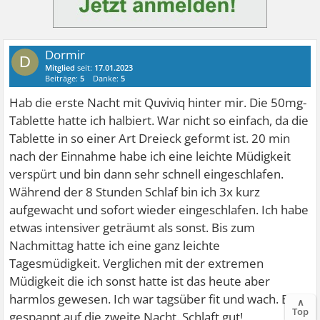
Dormir
D
Mitglied
seit:
17.01.2023
Beiträge:
5
Danke:
5
Hab die erste Nacht mit Quviviq hinter mir. Die 50mg-
Tablette hatte ich halbiert. War nicht so einfach, da die
Tablette in so einer Art Dreieck geformt ist. 20 min
nach der Einnahme habe ich eine leichte Müdigkeit
verspürt und bin dann sehr schnell eingeschlafen.
Während der 8 Stunden Schlaf bin ich 3x kurz
aufgewacht und sofort wieder eingeschlafen. Ich habe
etwas intensiver geträumt als sonst. Bis zum
Nachmittag hatte ich eine ganz leichte
Tagesmüdigkeit. Verglichen mit der extremen
Müdigkeit die ich sonst hatte ist das heute aber
harmlos gewesen. Ich war tagsüber fit und wach. Bin
∧
Top
gespannt auf die zweite Nacht. Schlaft gut!