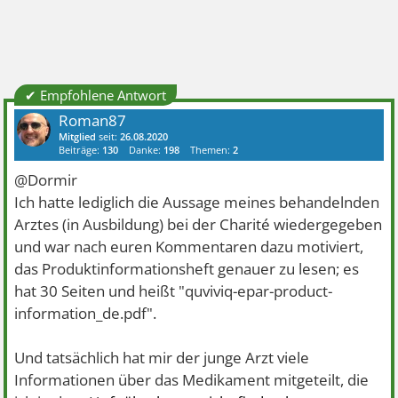
✔ Empfohlene Antwort
Roman87
Mitglied
seit:
26.08.2020
Beiträge:
130
Danke:
198
Themen:
2
@Dormir
Ich hatte lediglich die Aussage meines behandelnden
Arztes (in Ausbildung) bei der Charité wiedergegeben
und war nach euren Kommentaren dazu motiviert,
das Produktinformationsheft genauer zu lesen; es
hat 30 Seiten und heißt "quviviq-epar-product-
information_de.pdf".
Und tatsächlich hat mir der junge Arzt viele
Informationen über das Medikament mitgeteilt, die