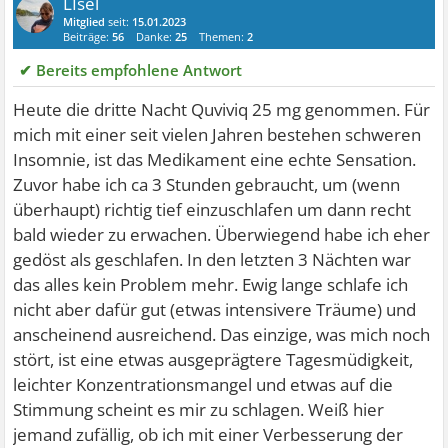
LIsel
Mitglied
seit:
15.01.2023
Beiträge:
56
Danke:
25
Themen:
2
✔ Bereits empfohlene Antwort
Heute die dritte Nacht Quviviq 25 mg genommen. Für
mich mit einer seit vielen Jahren bestehen schweren
Insomnie, ist das Medikament eine echte Sensation.
Zuvor habe ich ca 3 Stunden gebraucht, um (wenn
überhaupt) richtig tief einzuschlafen um dann recht
bald wieder zu erwachen. Überwiegend habe ich eher
gedöst als geschlafen. In den letzten 3 Nächten war
das alles kein Problem mehr. Ewig lange schlafe ich
nicht aber dafür gut (etwas intensivere Träume) und
anscheinend ausreichend. Das einzige, was mich noch
stört, ist eine etwas ausgeprägtere Tagesmüdigkeit,
leichter Konzentrationsmangel und etwas auf die
Stimmung scheint es mir zu schlagen. Weiß hier
jemand zufällig, ob ich mit einer Verbesserung der