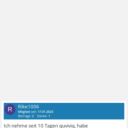
Rike1006
R
Mitglied
seit:
17.01.2023
Beiträge:
2
Danke:
1
Ich nehme seit 10 Tagen quviviq, habe