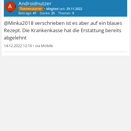
Androidnutzer
•
Mitglied
seit:
29.11.2022
Beiträge:
47
Danke:
25
Themen:
9
@Minka2018 verschrieben ist es aber auf ein blaues
Rezept. Die Krankenkasse hat die Erstattung bereits
abgelehnt
14.12.2022 12:16
•