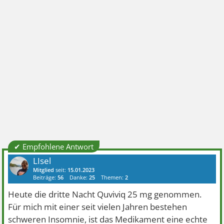
✔ Empfohlene Antwort
LIsel
Mitglied
seit:
15.01.2023
Beiträge:
56
Danke:
25
Themen:
2
Heute die dritte Nacht Quviviq 25 mg genommen.
Für mich mit einer seit vielen Jahren bestehen
schweren Insomnie, ist das Medikament eine echte