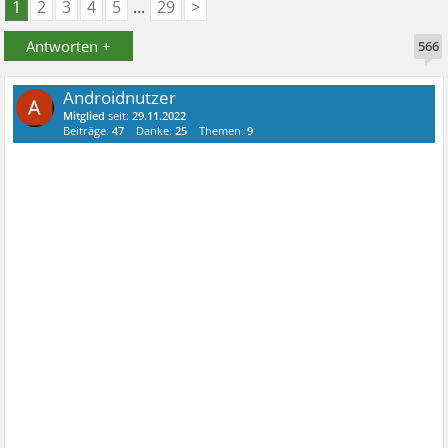
1
2
3
4
5
...
29
>
Antworten +
566
Androidnutzer
Mitglied
seit:
29.11.2022
Beiträge:
47
Danke:
25
Themen:
9