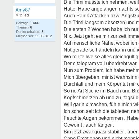
Die Trimi musste ich nehmen, weil
Hatte. Habe angefangen nachts s
Amy87
Mitglied
Auch Panik Attacken bzw. Angstzus
Die Trimi langsam absetzen und m
Beiträge:
1444
Themen:
6
Die ersten 2 Wochen habe ich nur
Danke erhalten:
3
Nix. Jetzt geht es mir zur zeit imm
Mitglied seit:
11.06.2012
Auf menschliche Nähe, wobei ich
Not gerade so händeln kann und 
Wo mir teilweise alles gleichgült
Der citalopram voll überdreht war.
Nun zum Problem, ich habe mehrm
Mich übergeben, mir ist wahnsinni
Durchfall und mein Körper tut mir
So ne Art Stiche im Bauch und Bru
Kopfschmerzen ab und zu, tagsüber
Will gar nix machen, fühle mich w
Ich schon seit ich die tabletten ne
Feuchte Augen bekommen . Habe
Geweint , auch länger .
Bin jetzt zwar quasi stabiler , abe
Ohne Emotionen und nicht mehr i