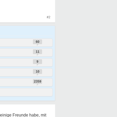
#2
60
11
9
10
2359
 einige Freunde habe, mit