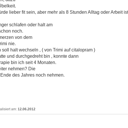
belkeit.
ürde lieber fit sein, aber mehr als 8 Stunden Alltag oder Arbeit i
nger schlafen oder halt am
 schon noch.
hmerzen von dem
imi nie.
oll halt wechseln , ( von Trimi auf citalopram )
tte und durchgedreht bin , konnte dann
rapie bin ich seit 4 Monaten.
weiter nehmen? Die
is Ende des Jahres noch nehmen.
12.06.2012