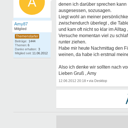
A
denen ich darüber sprechen kann 
ausgesessen, sozusagen.
Liegt wohl an meiner persönlichk
zwischendurch überlegt , die Table
Amy87
Mitglied
und kam oft nicht so klar im Allta
Versuche momentan viel zu schlaf
Beiträge:
1444
runter ziehen.
Themen:
6
Habe mir heute Nachmittag den Fin
Danke erhalten:
3
Mitglied seit:
11.06.2012
weinen, da habe ich erstmal meine
Also ich denke wir sollten nach vo
Lieben Gruß , Amy
12.06.2012 20:18
•