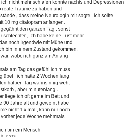
 ich nicht mehr schlafen konnte nachts und Depressionen
o reale Träume zu haben und
tände , dass meine Neurologin mir sagte , ich sollte
it 10 mg citalopram anfangen.
 gegähnt den ganzen Tag , sonst
er schlechter , ich habe keine Lust mehr
 das noch irgendwie mit Mühe und
ich bin in einem Zustand gekommen,
ig war, wobei ich ganz am Anfang
als am Tag das gefühl ich muss
g übel , ich hatte 2 Wochen lang
 den halben Tag wahnsinnig weh,
stkorb , aber minutenlang .
 liege ich oft gerne im Bett und
ie 90 Jahre alt und geweint habe
hme nicht 1 x mal , kann nur noch
 vorher jede Woche mehrmals
r ich bin ein Mensch
ch, dazu