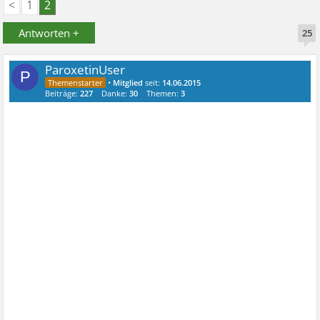
<
1
2
Antworten +
25
ParoxetinUser
P
•
Mitglied
seit:
14.06.2015
Beiträge:
227
Danke:
30
Themen:
3