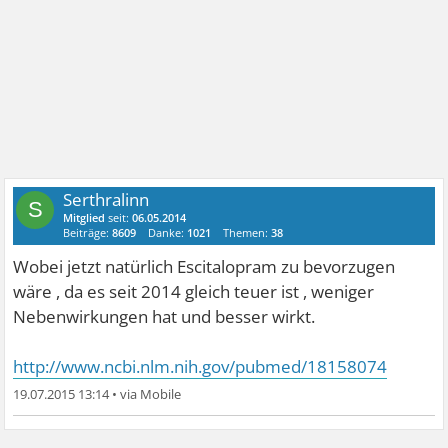
Serthralinn
S
Mitglied
seit:
06.05.2014
Beiträge:
8609
Danke:
1021
Themen:
38
Wobei jetzt natürlich Escitalopram zu bevorzugen
wäre , da es seit 2014 gleich teuer ist , weniger
Nebenwirkungen hat und besser wirkt.
http://www.ncbi.nlm.nih.gov/pubmed/18158074
19.07.2015 13:14
•