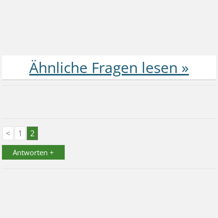
<
1
2
Antworten +