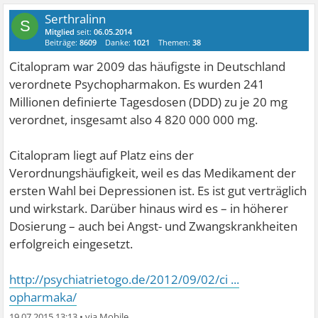
Serthralinn
S
Mitglied
seit:
06.05.2014
Beiträge:
8609
Danke:
1021
Themen:
38
Citalopram war 2009 das häufigste in Deutschland
verordnete Psychopharmakon. Es wurden 241
Millionen definierte Tagesdosen (DDD) zu je 20 mg
verordnet, insgesamt also 4 820 000 000 mg.
Citalopram liegt auf Platz eins der
Verordnungshäufigkeit, weil es das Medikament der
ersten Wahl bei Depressionen ist. Es ist gut verträglich
und wirkstark. Darüber hinaus wird es – in höherer
Dosierung – auch bei Angst- und Zwangskrankheiten
erfolgreich eingesetzt.
http://psychiatrietogo.de/2012/09/02/ci ...
opharmaka/
19.07.2015 13:13
•