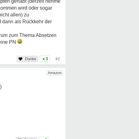
pfen gehabt (derzeit nehme
genommen wird oder sogar
icht allen) zu
 dann als Rückkehr der
Forum zum Thema Absetzen
 eine PN
x 1
#2