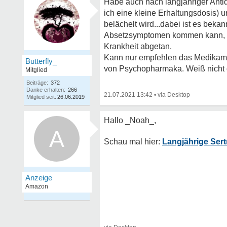
Habe auch nach langjähriger Anti
ich eine kleine Erhaltungsdosis) 
belächelt wird...dabei ist es beka
Absetzsymptomen kommen kann, das
Krankheit abgetan.
Kann nur empfehlen das Medikamen
Butterfly_
von Psychopharmaka. Weiß nicht ob
Mitglied
Beiträge:
372
Danke erhalten:
266
21.07.2021 13:42
•
Mitglied seit:
26.06.2019
A
Langjährige Sert