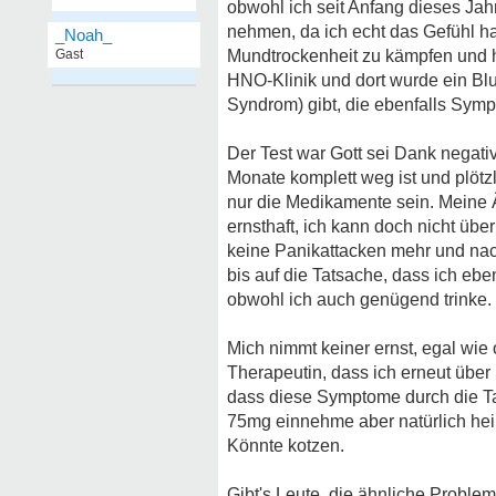
obwohl ich seit Anfang dieses Jah
nehmen, da ich echt das Gefühl ha
_Noah_
Gast
Mundtrockenheit zu kämpfen und hab
HNO-Klinik und dort wurde ein Bl
Syndrom) gibt, die ebenfalls Sym
Der Test war Gott sei Dank negati
Monate komplett weg ist und plöt
nur die Medikamente sein. Meine 
ernsthaft, ich kann doch nicht ü
keine Panikattacken mehr und nach
bis auf die Tatsache, dass ich e
obwohl ich auch genügend trinke. 
Mich nimmt keiner ernst, egal wie
Therapeutin, dass ich erneut über
dass diese Symptome durch die Ta
75mg einnehme aber natürlich heißt
Könnte kotzen.
Gibt's Leute, die ähnliche Proble