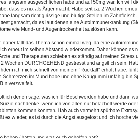
res langsam ausgeschlichen habe und auf 50mg war. Ich will di
be, dass es nix als Ärger macht. Habe seit ca. 2 Wochen erneut
e langsam richtig rissige und blutige Stellen im Zahnfleisch. W
uttest gemacht, da es laut denen eine Autoimmunerkrankung (S
ptome wie Mund- und Augentrockenheit auslösen kann.
v, daher fällt das Thema schon einmal weg, da eine Autoimmuner
zlich erneut im selben Abstand wiederkommt. Daher können es 
Ärzte und Therapeuten schieben es ständig auf meinen Stress
ber 2 Wochen DURCHGEHEND gestresst und ängstlich sein. Hatte
dem ich mich schnell von meinem "Rückfall" erholt habe, fühlt i
ben Schmerzen im Mund habe und ohne Kaugummi unfähig bin Sp
Bin verzweifelt.
 oft ich denen sage, was ich für Beschwerden habe und dann w
 Suizid nachdenke, wenn ich von allen nur belächelt werde ode
bletten kommen könnten. Hab auch vermehrt spürbare Extrasys
 es wieder, es ist durch die Angst ausgelöst und ich horche vie
me haben / hatten und was euch geholfen hat?