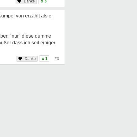
x 3
umpel von erzählt als er
 eben "nur" diese dumme
ußer dass ich seit einiger
x 1
#3