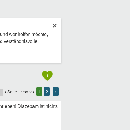
×
 und wer helfen möchte,
d verständnisvolle,
1
1
2
>
• Seite
1
von
2
•
1
rieben! Diazepam ist nichts