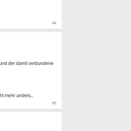
#4
o und der damit verbundene
t mehr anders..
#5