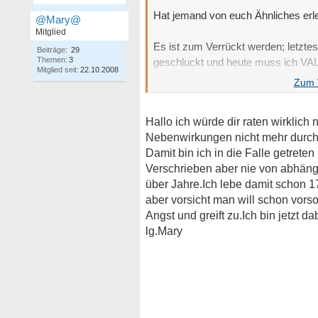
Hat jemand von euch Ähnliches erl
@Mary@
Mitglied
Es ist zum Verrückt werden; letztes
Beiträge:
29
Themen:
3
geschluckt und heute muss ich VAL
Mitglied seit:
22.10.2008
Freue mich über eure Antworten!
Hallo ich würde dir raten wirklich 
Seid gegrüsst!
Nebenwirkungen nicht mehr durch 
Damit bin ich in die Falle getrete
Verschrieben aber nie von abhäng
über Jahre.Ich lebe damit schon 1
aber vorsicht man will schon vors
Angst und greift zu.Ich bin jetzt da
lg.Mary