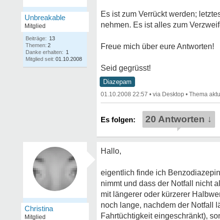
Es ist zum Verrückt werden; letzt
Unbreakable
nehmen. Es ist alles zum Verzweif
Mitglied
Beiträge:
13
Themen:
2
Freue mich über eure Antworten!
Danke erhalten:
1
Mitglied seit:
01.10.2008
Seid gegrüsst!
Diazepam
01.10.2008 22:57
•
•
20 Antworten ↓
Hallo,
eigentlich finde ich Benzodiazepin
nimmt und dass der Notfall nicht a
mit längerer oder kürzerer Halbwer
noch lange, nachdem der Notfall lä
Christina
Fahrtüchtigkeit eingeschränkt), so
Mitglied