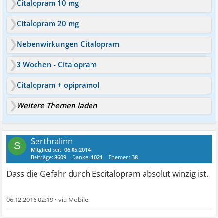
Citalopram 10 mg
Citalopram 20 mg
Nebenwirkungen Citalopram
3 Wochen - Citalopram
Citalopram + opipramol
Weitere Themen laden
Serthralinn
S
Mitglied
seit:
06.05.2014
Beiträge:
8609
Danke:
1021
Themen:
38
Dass die Gefahr durch Escitalopram absolut winzig ist.
06.12.2016 02:19
•