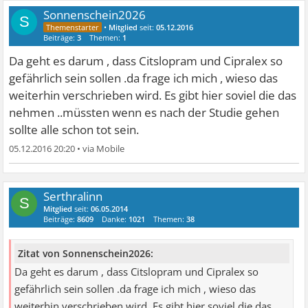
Sonnenschein2026
S
•
Mitglied
seit:
05.12.2016
Beiträge:
3
Themen:
1
Da geht es darum , dass Citslopram und Cipralex so
gefährlich sein sollen .da frage ich mich , wieso das
weiterhin verschrieben wird. Es gibt hier soviel die das
nehmen ..müssten wenn es nach der Studie gehen
sollte alle schon tot sein.
05.12.2016 20:20
•
Serthralinn
S
Mitglied
seit:
06.05.2014
Beiträge:
8609
Danke:
1021
Themen:
38
Zitat von Sonnenschein2026:
Da geht es darum , dass Citslopram und Cipralex so
gefährlich sein sollen .da frage ich mich , wieso das
weiterhin verschrieben wird. Es gibt hier soviel die das