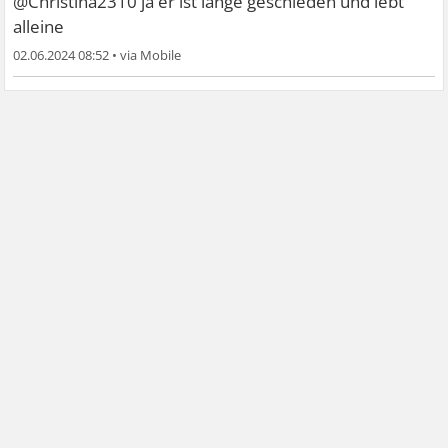
@Christina2310 ja er ist lange geschieden und lebt
alleine
02.06.2024 08:52
•