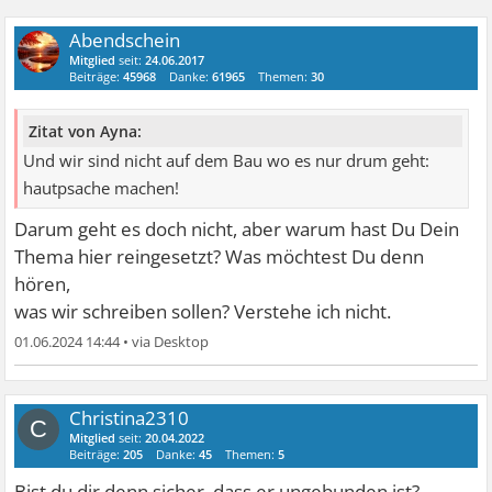
Abendschein
Mitglied
seit:
24.06.2017
Beiträge:
45968
Danke:
61965
Themen:
30
Zitat von Ayna:
Und wir sind nicht auf dem Bau wo es nur drum geht:
hautpsache machen!
Darum geht es doch nicht, aber warum hast Du Dein
Thema hier reingesetzt? Was möchtest Du denn
hören,
was wir schreiben sollen? Verstehe ich nicht.
01.06.2024 14:44
•
Christina2310
C
Mitglied
seit:
20.04.2022
Beiträge:
205
Danke:
45
Themen:
5
Bist du dir denn sicher, dass er ungebunden ist?