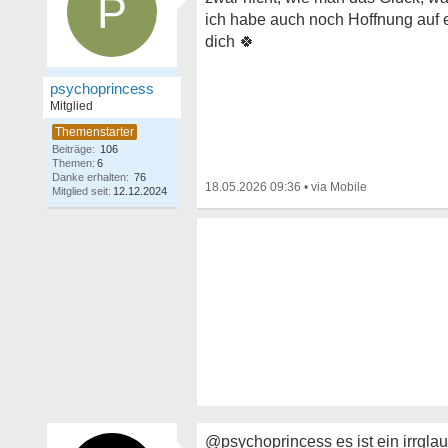
P
ich habe auch noch Hoffnung auf ei
dich
🍀
psychoprincess
Mitglied
Beiträge:
106
Themen:
6
Danke erhalten:
76
18.05.2026 09:36
•
Mitglied seit:
12.12.2024
@psychoprincess es ist ein irrgla