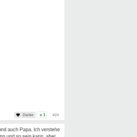
x 1
#24
und auch Papa. Ich verstehe
nn und so sein kann, aber