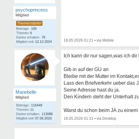
psychoprincess
Mitglied
Beiträge:
106
Themen:
6
Danke erhalten:
76
18.05.2026 01:21
•
Mitglied seit:
12.12.2024
Ich kann dir nur sagen,was ich dir
Gib in auf der GU an
Bleibe mit der Mutter im Kontakt,e
Lass den Briefverkehr ueber das J
Seine Adresse hast du ja.
Mariebelle
Den Kindern steht der Unterhalt zu
Mitglied
Beiträge:
115449
Themen:
11
Warst du schon beim JA zu eine
Danke erhalten:
113086
Mitglied seit:
07.06.2020
18.05.2026 01:31
•