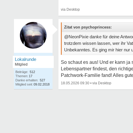
Zitat von psychoprincess:
@NeonPixie danke für deine Antwort
trotzdem wissen lassen, wer ihr Vat
Unbekanntes. Es ging mir hier nur 
Lokalrunde
So schaut es aus! Und er kann ja 
Mitglied
Lebenspartner findest, den richti
Beiträge:
512
Patchwork-Familie fand! Alles gut
Themen:
17
Danke erhalten:
527
18.05.2026 09:30
•
Mitglied seit:
09.02.2018