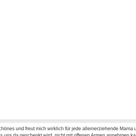
hönes und freut mich wirklich für jede alleinerziehende Mama 
as uns da geschenkt wird, nicht mit offenen Armen annehmen ka