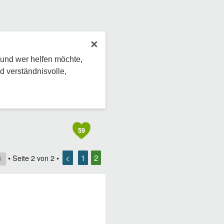
×
 und wer helfen möchte,
d verständnisvolle,
59
<
1
2
• Seite
2
von
2
•
8