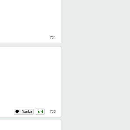
#21
x 4
#22