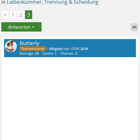
in
Liebeskummer, Trennung & Scheidung
<
1
2
3
Antworten +
46
Butterly
•
Mitglied
seit:
17.01.2018
Beiträge:
24
Danke:
1
Themen:
2