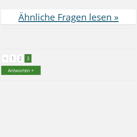
<
1
2
3
Antworten +