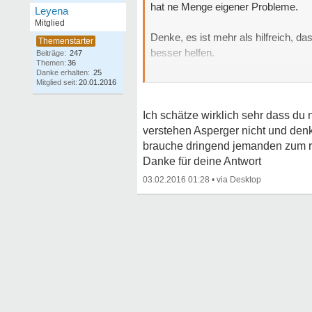
hat ne Menge eigener Probleme.
Leyena
Mitglied
Denke, es ist mehr als hilfreich, d
besser helfen.
Beiträge:
247
Themen:
36
Danke erhalten:
25
Kann mir gut vorstellen, das er denk
Mitglied seit:
20.01.2016
einen Asperger alles andere als ein
Ich schätze wirklich sehr dass du 
verstehen Asperger nicht und denk
brauche dringend jemanden zum red
Danke für deine Antwort
03.02.2016 01:28
•