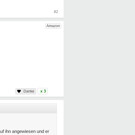
#2
x 3
 auf ihn angewiesen und er