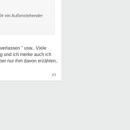
 Dir ein Außenstehender
 zusätzlich und ist für
verlassen " usw.. Viele
ig und ich merke auch ich
ber nur ihm davon erzählen..
#3