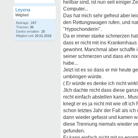
heilbar sind, ist nun seit einiger Z
Computer...
Leyena
Mitglied
Das hat mich sehr gefreut aber le
den Rettungswagen rufen, und na
Beiträge:
247
Themen:
36
"Hypochonderin".
Danke erhalten:
25
Da er immer starke schmerzen hat 
Mitglied seit:
20.01.2016
dass er nicht mit ins Krankenhaus w
gewohnt. Manchmal aber schaffe i
seiner schmerzen und dass eh nix 
habe...
Jetzt ist es so dass er mir heute 
umbringen würde.
( Er würde es denke ich nicht wirk
JIch dachte nicht dass diese ganze
nicht einfach abstellen kann.. Muss
kriegt er es ja nicht mit wie oft i
schon letztes Jahr der Fall als i
dann wieder gefasst und kamen wie
diese Trennung niemals wieder ve
gefunden.
Er kann einfach nicht mit so eno