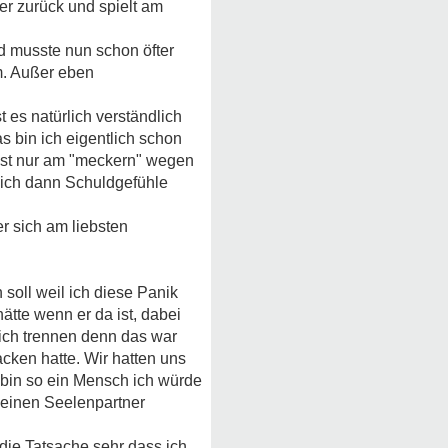
eber zurück und spielt am
nd musste nun schon öfter
m. Außer eben
 es natürlich verständlich
as bin ich eigentlich schon
 ist nur am "meckern" wegen
l ich dann Schuldgefühle
er sich am liebsten
 soll weil ich diese Panik
hätte wenn er da ist, dabei
l sich trennen denn das war
cken hatte. Wir hatten uns
 bin so ein Mensch ich würde
meinen Seelenpartner
die Tatsache sehr dass ich