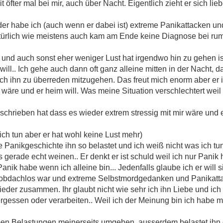
eit öfter mal bei mir, auch über Nacht. Eigentlich zieht er sich li
ider habe ich (auch wenn er dabei ist) extreme Panikattacken u
türlich wie meistens auch kam am Ende keine Diagnose bei ru
und auch sonst eher weniger Lust hat irgendwo hin zu gehen ist
ill.. Ich gehe auch dann oft ganz alleine mitten in der Nacht, d
ch ihn zu überreden mitzugehen. Das freut mich enorm aber er
wäre und er heim will. Was meine Situation verschlechtert wei
geschrieben hat dass es wieder extrem stressig mit mir wäre und 
lich tun aber er hat wohl keine Lust mehr)
 Panikgeschichte ihn so belastet und ich weiß nicht was ich tun
 gerade echt weinen.. Er denkt er ist schuld weil ich nur Panik 
ch Panik habe wenn ich alleine bin... Jedenfalls glaube ich er wil
ch obdachlos war und extreme Selbstmordgedanken und Panikatta
der zusammen. Ihr glaubt nicht wie sehr ich ihn Liebe und ich
rgessen oder verarbeiten.. Weil ich der Meinung bin ich habe 
rmen Belastungen meinerseits umgehen, ausserdem belastet ihn 