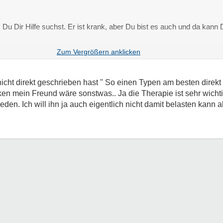
as Du Dir Hilfe suchst. Er ist krank, aber Du bist es auch und da kann
t, die Panik etc. hättest Du wegen ihm und dies wiederum belastet ihn
fach und für Dich auch.
nicht direkt geschrieben hast " So einen Typen am besten direkt 
en mein Freund wäre sonstwas.. Ja die Therapie ist sehr wicht
en. Ich will ihn ja auch eigentlich nicht damit belasten kann a