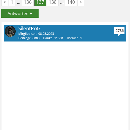
<
1
...
136
137
138
...
140
>
Antworten +
SilentRoG
2786
Mitglied
seit:
08.03.2023
Beiträge:
8888
Danke:
11638
Themen:
9