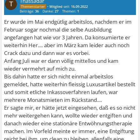
Thassadar
T
•
Mitglied
seit:
16.09.2022
Beiträge:
36
Danke:
27
Themen:
1
Er wurde im Mai endgütlig arbeitslos, nachdem er im
Februar sogar nochmal die selbe Ausbildung
angefangen hat wie vor 3 Jahren. Da konsumierte er
weiterhin Her.... aber im März kam leider auch noch
Crack dazu und dann war es vorbei.
Anfang Juli war er dann völlig mittellos und kam
wieder vermehrt auf mich zu.
Bis dahin hatte er sich nicht einmal arbeitslos
gemeldet, hatte weiterhin fleissig Luxusartikel bestellt
und somit etliche Inkassoverfahren laufen, war
mehrere Monatsmieten im Rückstand....
Er sagte mir, er hätte jetzt eingesehen, daß es so nicht
mehr weitergehen kann, wollte wieder entgiften und
danach wieder eine stationäre Entwöhnungstherapie
machen. Im Vorfeld meinte er immer, eine Entgiftung
reicht bei ihm, um clean zu bleiben, allenfalls eine