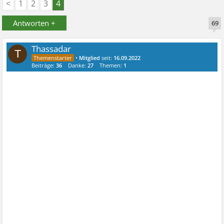
<
1
2
3
4
Antworten +
69
Thassadar
T
•
Mitglied
seit:
16.09.2022
Beiträge:
36
Danke:
27
Themen:
1