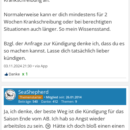
Normalerweise kann er dich mindestens für 2
Wochen Krankschreibung oder bei berechtigten
Situationen auch länger. So mein Wissensstand.
Bzgl. der Anfrage zur Kündigung denke ich, dass du es
so machen kannst. Lasse dich tatsächlich lieber
kündigen.
03.11.2024 21:30
•
x 1
SeaShepherd
•
Mitglied
seit:
26.01.2014
Beiträge:
540
Danke:
412
Themen:
9
Ja, ich denke, der beste Weg ist die Kündigung für das
Saison Ende vom AB. Ich hab so Angst wieder
😢
arbeitslos zu sein.
Hätte ich doch bloß einen einen