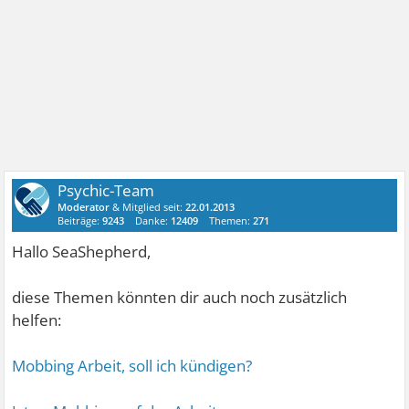
Psychic-Team
Moderator
& Mitglied seit:
22.01.2013
Beiträge:
9243
Danke:
12409
Themen:
271
Hallo SeaShepherd,
diese Themen könnten dir auch noch zusätzlich
helfen:
Mobbing Arbeit, soll ich kündigen?