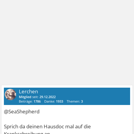
Lerchen
Mitglied
seit:
29.12.2022
Beiträge:
1786
Danke:
1933
Themen:
3
@SeaShepherd
Sprich da deinen Hausdoc mal auf die
Krankschreibung an.