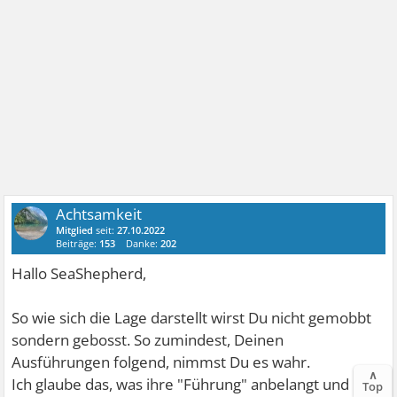
Achtsamkeit
Mitglied
seit:
27.10.2022
Beiträge:
153
Danke:
202
Hallo SeaShepherd,
So wie sich die Lage darstellt wirst Du nicht gemobbt
sondern gebosst. So zumindest, Deinen
Ausführungen folgend, nimmst Du es wahr.
∧
Ich glaube das, was ihre "Führung" anbelangt und in
Top