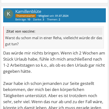
Kamillenblüte
K
•
Mitglied
seit:
01.07.2024
Beiträge:
10
Danke:
3
Themen:
2
Zitat von vaccine:
Warst du schon mal in einer Reha, vielleicht würde dir das
gut tun?
Das würde mir nichts bringen. Wenn ich 2 Wochen am
Stück Urlaub habe, fühle ich mich anschließend nach
1-2 Arbeitstagen so k.o., als ob es den Urlaub gar nicht
gegeben hätte.
Zwar habe ich schon jemanden zur Seite gestellt
bekommen, der mich bei den körperlichen
Tätigkeiten unterstützt. Aber es ist trotzdem noch
sehr, sehr viel. Wenn das nur ab und zu der Fall wäre,
könnte ich damit leben. Aber ich muss gerade jeden