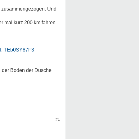
und zusammengezogen. Und
r mal kurz 200 km fahren
ef. TEb0SY87F3
d der Boden der Dusche
#1