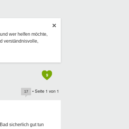
×
 und wer helfen möchte,
d verständnisvolle,
9
• Seite
1
von
1
17
Bad sicherlich gut tun