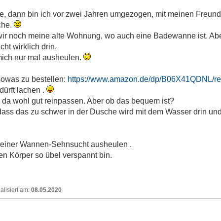
ne, dann bin ich vor zwei Jahren umgezogen, mit meinen Fre
che.
ir noch meine alte Wohnung, wo auch eine Badewanne ist. Abe
t wirklich drin.
mich nur mal ausheulen.
sowas zu bestellen:
https://www.amazon.de/dp/B06X41QDNL/r
 dürft lachen .
ch da wohl gut reinpassen. Aber ob das bequem ist?
ass das zu schwer in der Dusche wird mit dem Wasser drin un
meiner Wannen-Sehnsucht ausheulen .
en Körper so übel verspannt bin.
08.05.2020