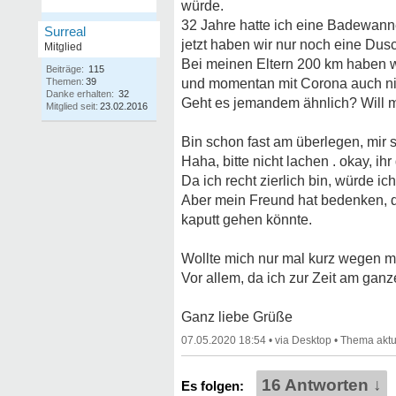
würde.
32 Jahre hatte ich eine Badewan
Surreal
jetzt haben wir nur noch eine Dus
Mitglied
Bei meinen Eltern 200 km haben w
Beiträge:
115
Themen:
39
und momentan mit Corona auch nich
Danke erhalten:
32
Geht es jemandem ähnlich? Will 
Mitglied seit:
23.02.2016
Bin schon fast am überlegen, mir 
Haha, bitte nicht lachen . okay, ihr
Da ich recht zierlich bin, würde i
Aber mein Freund hat bedenken, d
kaputt gehen könnte.
Wollte mich nur mal kurz wegen 
Vor allem, da ich zur Zeit am ganz
Ganz liebe Grüße
07.05.2020 18:54
•
•
16 Antworten ↓