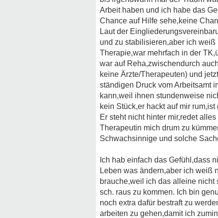
Arbeit haben und ich habe das Gef
Chance auf Hilfe sehe,keine Cha
Laut der Eingliederungsvereinbarun
und zu stabilisieren,aber ich wei
Therapie,war mehrfach in der TK,ü
war auf Reha,zwischendurch auch 
keine Ärzte/Therapeuten) und jetzt
ständigen Druck vom Arbeitsamt im
kann,weil ihnen stundenweise nicht 
kein Stück,er hackt auf mir rum,ist
Er steht nicht hinter mir,redet al
Therapeutin mich drum zu kümmer
Schwachsinnige und solche Sach
Ich hab einfach das Gefühl,dass n
Leben was ändern,aber ich weiß ni
brauche,weil ich das alleine nicht
sch. raus zu kommen. Ich bin genu
noch extra dafür bestraft zu werde
arbeiten zu gehen,damit ich zumin