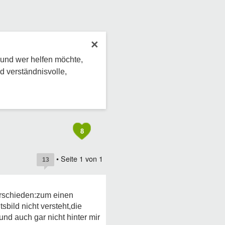
×
 und wer helfen möchte,
d verständnisvolle,
8
• Seite
1
von
1
13
erschieden:zum einen
sbild nicht versteht,die
und auch gar nicht hinter mir