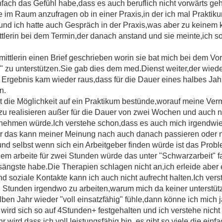
nfach das Gefühl habe,dass es auch beruflich nicht vorwärts geh
e im Raum anzufragen ob in einer Praxis,in der ich mal Prakt
und ich hatte auch Gespräch in der Praxis,was aber zu keinem k
tlerin bei dem Termin,der danach anstand und sie meinte,ich so
ittlerin einen Brief geschrieben worin sie bat mich bei dem V
" zu unterstützen.Sie gab dies dem med.Dienst weiter,der wieder
m Ergebnis kam wieder raus,dass für die Dauer eines halbes Jah
n.
 die Möglichkeit auf ein Praktikum bestünde,worauf meine Vermit
m zu realisieren außer für die Dauer von zwei Wochen und auch 
hmen würde.Ich verstehe schon,dass es auch mich irgendwie s
r das kann meiner Meinung nach auch danach passieren oder nic
nd selbst wenn sich ein Arbeitgeber finden würde ist das Pro
dem arbeite für zwei Stunden würde das unter "Schwarzarbeit" fa
sängste habe.Die Therapien schlagen nicht an,ich erleide aber 
 soziale Kontakte kann ich auch nicht aufrecht halten.Ich verst
unden irgendwo zu arbeiten,warum mich da keiner unterstütze
ben Jahr wieder "voll einsatzfähig" fühle,dann könne ich mich 
ird sich so auf 4Stunden+ festgehalten und ich verstehe nicht 
wird,dass ich voll leistungsfähig bin. es gibt so viele,die einf