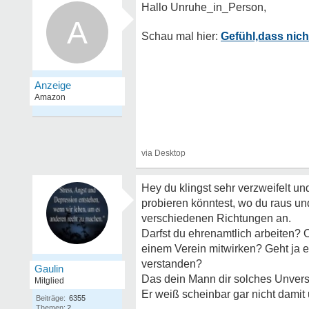
A
Gefühl,dass nich
Hey du klingst sehr verzweifelt u
probieren könntest, wo du raus u
verschiedenen Richtungen an.
Darfst du ehrenamtlich arbeiten? O
einem Verein mitwirken? Geht ja e
verstanden?
Gaulin
Das dein Mann dir solches Unverstän
Mitglied
Er weiß scheinbar gar nicht dami
Beiträge:
6355
Themen:
2