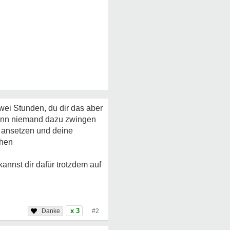
zwei Stunden, du dir das aber
 kann niemand dazu zwingen
l ansetzen und deine
chen
annst dir dafür trotzdem auf
x 3
#2