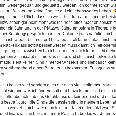
ühl weiter gequält und gequält zu werden. Ich könnte schon wie
nce auf Besserung,keine Chance auf ein lebenswertes Leben.
g ist meine Pflicht,dass ich weiterhin dran arbeite meine Leis
ß inzwischen gar nicht mehr was ich noch alles machen soll.Ich 
ber ein Jahr lang in der PIA,zwei Jahre ambulant in Therapie b
bei Beratungsgesprächen in der Diakonie (was natürlich nicht 
 bin ich wieder bei meiner Therapeutin.Ich kann einfach nicht 
 Nacken,dass sofort besser werden muss,damit ich Teil-oder/un
genug ist.Inzwischen bin ich fix und fertig,ich kann nicht mehr.
 gemein zu mir,sagt mir nie was nettes und stellt mich teilweise 
les madig,sieht keinen Sinn hinter der Anzeige und sieht auch kei
n vorübergehend einen Betreuer zu bekommen. Er sagt,das sei
en.
ichts besser wird sondern alles nur noch viel schlimmer. Manc
cht wie und was ich ändern soll und hinzu kommt ist,dass ich 
 schaffe,aber ich hab das Gefühl,dass da keiner da ist und mir k
g bestraft durch die Dinge,die passiert sind in meinem Leben,a
n. ich verstehe nicht wieso mich keiner dabei unterstützt zwei 
dest finanziell ein bisschen mehr Polster habe,das würde ein