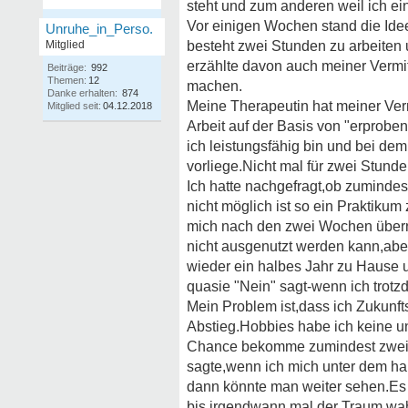
steht und zum anderen weil ich ei
Vor einigen Wochen stand die Ide
Unruhe_in_Perso.
Mitglied
besteht zwei Stunden zu arbeiten 
erzählte davon auch meiner Vermit
Beiträge:
992
Themen:
12
machen.
Danke erhalten:
874
Meine Therapeutin hat meiner Verm
Mitglied seit:
04.12.2018
Arbeit auf der Basis von "erproben
ich leistungsfähig bin und bei de
vorliege.Nicht mal für zwei Stunde
Ich hatte nachgefragt,ob zumindest
nicht möglich ist so ein Praktiku
mich nach den zwei Wochen überne
nicht ausgenutzt werden kann,abe
wieder ein halbes Jahr zu Hause u
quasie "Nein" sagt-wenn ich trotz
Mein Problem ist,dass ich Zukunft
Abstieg.Hobbies habe ich keine und
Chance bekomme zumindest zwei St
sagte,wenn ich mich unter dem hal
dann könnte man weiter sehen.Es w
bis irgendwann mal der Traum wahr 