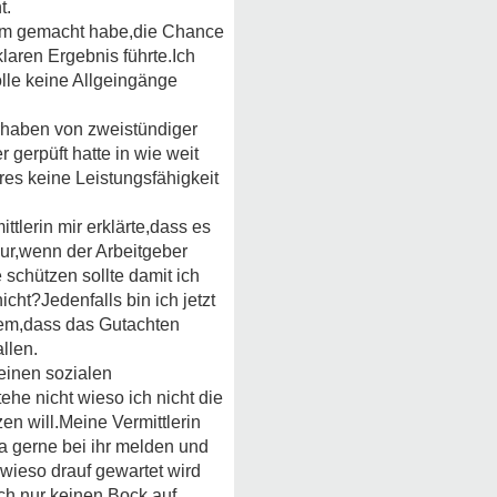
t.
ikum gemacht habe,die Chance
laren Ergebnis führte.Ich
lle keine Allgeingänge
orhaben von zweistündiger
 gerpüft hatte in wie weit
res keine Leistungsfähigkeit
tlerin mir erklärte,dass es
nur,wenn der Arbeitgeber
chützen sollte damit ich
ht?Jedenfalls bin ich jetzt
blem,dass das Gutachten
llen.
einen sozialen
ehe nicht wieso ich nicht die
n will.Meine Vermittlerin
ja gerne bei ihr melden und
wieso drauf gewartet wird
ach nur keinen Bock auf