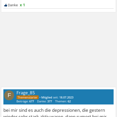
x 1
Frage_85
F
•
Mitglied
seit:
18.07.2023
Beiträge:
677
Danke:
377
Themen:
62
bei mir sind es auch die depressionen, die gestern
wieder sehr stark aktiv waren, dann rumort bei mir