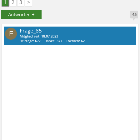
1
2
3
>
Antworten +
45
Frage_85
F
Mitglied
seit:
18.07.2023
Beiträge:
677
Danke:
377
Themen:
62