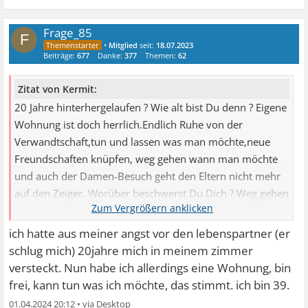
Frage_85
F
•
Mitglied
seit:
18.07.2023
Beiträge:
677
Danke:
377
Themen:
62
Zitat von Kermit:
20 Jahre hinterhergelaufen ? Wie alt bist Du denn ? Eigene
Wohnung ist doch herrlich.Endlich Ruhe von der
Verwandtschaft,tun und lassen was man möchte,neue
Freundschaften knüpfen, weg gehen wann man möchte
und auch der Damen-Besuch geht den Eltern nicht mehr
auf den Zeiger. Worüber beschwerst Du Dich ? Weg gehen
...
ich hatte aus meiner angst vor den lebenspartner (er
schlug mich) 20jahre mich in meinem zimmer
versteckt. Nun habe ich allerdings eine Wohnung, bin
frei, kann tun was ich möchte, das stimmt. ich bin 39.
01.04.2024 20:12
•