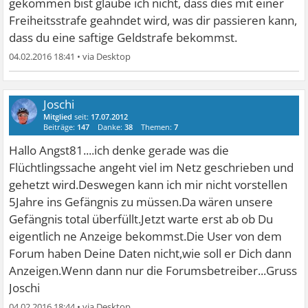
gekommen bist glaube ich nicht, dass dies mit einer
müsste.
Freiheitsstrafe geahndet wird, was dir passieren kann,
Seitdem kann ich kaum noch schlafen und esse kaum
dass du eine saftige Geldstrafe bekommst.
noch, und als vor drei Tagen ein Polizeiauto durch die
04.02.2016 18:41
•
Straße fuhr, bekam ich Herzrasen vor lauter Angst und
fragte mich, was ich jetzt tun soll, ich dachte wirklich, die
kommen jetzt zu mir und machen eine Haussuchung.
Joschi
Ich bin noch nie in meinem Leben mit dem Gesetz in
Mitglied
seit:
17.07.2012
Beiträge:
147
Danke:
38
Themen:
7
Konflikt geraten, habe noch nie ienem Menschen was
Hallo Angst81....ich denke gerade was die
getan und werde auch niemals jemandem was tun.
Flüchtlingssache angeht viel im Netz geschrieben und
Ich war einfach nicht gut drauf, weil ich schon mehrfach
gehetzt wird.Deswegen kann ich mir nicht vorstellen
von männlichen Flüchtlingen sexuell belästigt wurde und
5Jahre ins Gefängnis zu müssen.Da wären unsere
jetzt Angst habe auf die Straße zu gehen. Ich habe das
Gefängnis total überfüllt.Jetzt warte erst ab ob Du
Asperger System und sowieso schon Angst vor anderen
eigentlich ne Anzeige bekommst.Die User von dem
Menschen, jetzt, wo die Flüchtlinge mich belästigt haben,
Forum haben Deine Daten nicht,wie soll er Dich dann
wage ich mich fast gar nicht mehr vor die Tür, nur noch
Anzeigen.Wenn dann nur die Forumsbetreiber...Gruss
zum einkaufen. Da habe ich im Internet einfach mal
Joschi
Dampf abgelassen, weil ich niemanden habe, mit dem ich
über meine Sorgen und Ängste reden kann.
04.02.2016 18:44
•