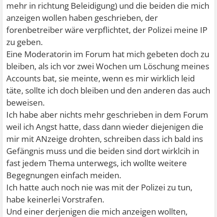
verzweifelt. Ich hatte es doch wirklich nicht so gemeint,
mehr in richtung Beleidigung) und die beiden die mich
war nur wütend und frustriert und wollte mal Dampf
anzeigen wollen haben geschrieben, der
ablassen, es tut mir doch jetzt leid was ich geschrieben
forenbetreiber wäre verpflichtet, der Polizei meine IP
habe.
zu geben.
Eine Moderatorin im Forum hat mich gebeten doch zu
bleiben, als ich vor zwei Wochen um Löschung meines
Accounts bat, sie meinte, wenn es mir wirklich leid
täte, sollte ich doch bleiben und den anderen das auch
beweisen.
Ich habe aber nichts mehr geschrieben in dem Forum
weil ich Angst hatte, dass dann wieder diejenigen die
mir mit ANzeige drohten, schreiben dass ich bald ins
Gefängnis muss und die beiden sind dort wirklcih in
fast jedem Thema unterwegs, ich wollte weitere
Begegnungen einfach meiden.
Ich hatte auch noch nie was mit der Polizei zu tun,
habe keinerlei Vorstrafen.
Und einer derjenigen die mich anzeigen wollten,