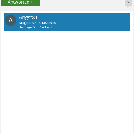
Antworten +
37
Angst81
A
Mitglied
seit:
04.02.2016
Beiträge:
9
Danke:
3