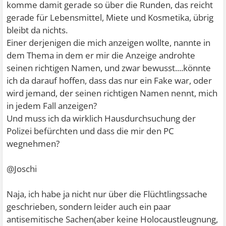
rechnen müsste.
komme damit gerade so über die Runden, das reicht
gerade für Lebensmittel, Miete und Kosmetika, übrig
Gestern hat die MOderation meinen Account gelöscht mit
bleibt da nichts.
der Begründung ich wäre ein Troll. Dabei hhatte ich seit
Einer derjenigen die mich anzeigen wollte, nannte in
einer Woche gar nichts geschrieben und mich im Forum
dem Thema in dem er mir die Anzeige androhte
kaum noch blicken lassen.
seinen richtigen Namen, und zwar bewusst....könnte
ich da darauf hoffen, dass das nur ein Fake war, oder
Ich habe jetzt panische Angst und frage mich, ob sie
wird jemand, der seinen richtigen Namen nennt, mich
meinen Account gelöscht hat, weil sie Post von der
in jedem Fall anzeigen?
STaatsanwaltschaft oder Polizei bekommen hat.
Und muss ich da wirklich Hausdurchsuchung der
Die Themen in denen ich geschrieben hatte, sind zum
Polizei befürchten und dass die mir den PC
größten TEil von ihr gelöscht worden, leider hat eine
wegnehmen?
andere Userin einen Teil der Texte in einen Bereich
kopiert wo man nicht löschen kann.
@Joschi
Ich habe panische Angst, die Polizei könnte bald bei mir
Naja, ich habe ja nicht nur über die Flüchtlingssache
vor der Tür stehen und ich habe Angst ins Gefängnis zu
geschrieben, sondern leider auch ein paar
müssen. Ich weiß echt nicht was ich tun soll, bin total
antisemitische Sachen(aber keine Holocaustleugnung,