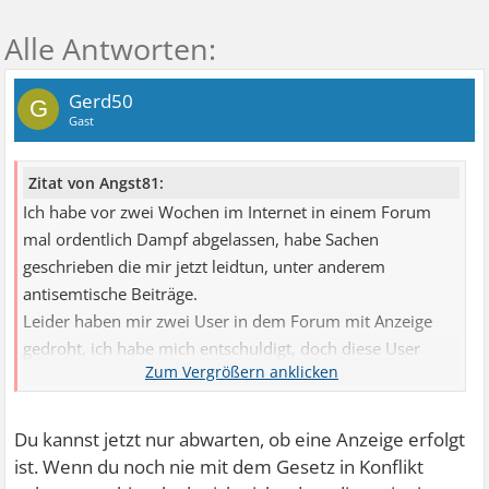
Gerd50
G
Gast
Zitat von Angst81:
Ich habe vor zwei Wochen im Internet in einem Forum
mal ordentlich Dampf abgelassen, habe Sachen
geschrieben die mir jetzt leidtun, unter anderem
antisemtische Beiträge.
Leider haben mir zwei User in dem Forum mit Anzeige
gedroht, ich habe mich entschuldigt, doch diese User
glaubten mir meine entschuldigung nicht(einer drohte mir
schon am 18. Januar mit einer Anzeige)
Diese User haben mir geschrieben, dass die Polizei
Du kannst jetzt nur abwarten, ob eine Anzeige erfolgt
kommen und meinen PC mitnehmen würde, und dass ich
ist. Wenn du noch nie mit dem Gesetz in Konflikt
dann 5 Jahre wegen Volksverhetzung ins Gefängnis