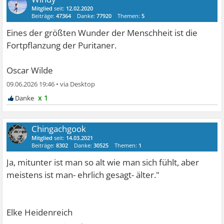
Mitglied
seit:
12.02.2020
Beiträge:
47364
Danke:
77920
Themen:
5
Eines der größten Wunder der Menschheit ist die
Fortpflanzung der Puritaner.
Oscar Wilde
09.06.2026 19:46
•
x 1
Chingachgook
Mitglied
seit:
14.03.2021
Beiträge:
8302
Danke:
30525
Themen:
1
Ja, mitunter ist man so alt wie man sich fühlt, aber
meistens ist man- ehrlich gesagt- älter."
Elke Heidenreich