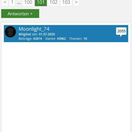
<
1
...
100
101
102
103
>
Antworten +
Moonlight_74
2055
Mitglied
seit:
01.07.2020
Beiträge:
42814
Danke:
43962
Themen:
10