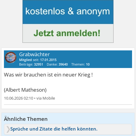
Grabwächter
Mitglied
seit:
17.01.2015
Beiträge:
32951
Danke:
39640
Themen:
10
Was wir brauchen ist ein neuer Krieg !
(Albert Matheson)
10.06.2026 02:10
•
Ähnliche Themen
Sprüche und Zitate die helfen könnten.