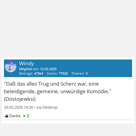
Windy
Mitglied
seit:
12.02.2020
Beiträge:
47364
Danke:
77920
Themen:
5
"Daß das alles Trug und Scherz war, eine
beleidigende, gemeine, unwürdige Komödie."
(Dostojewksi)
26.05.2026 14:26
•
x 2