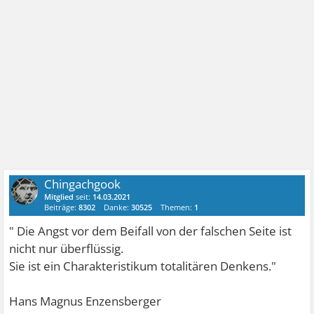
Chingachgook
Mitglied
seit:
14.03.2021
Beiträge:
8302
Danke:
30525
Themen:
1
" Die Angst vor dem Beifall von der falschen Seite ist
nicht nur überflüssig.
Sie ist ein Charakteristikum totalitären Denkens."
Hans Magnus Enzensberger