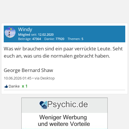
Windy
Mitglied
seit:
12.02.2020
Beiträge:
47364
Danke:
77920
Themen:
5
Was wir brauchen sind ein paar verrückte Leute. Seht
euch an, was uns die normalen gebracht haben.
George Bernard Shaw
10.06.2026 01:45
•
x 1