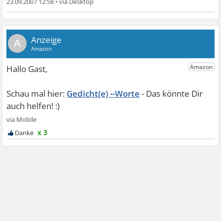
23.09.2007 12:58
•
A
Gedicht(e) --Worte
x 3