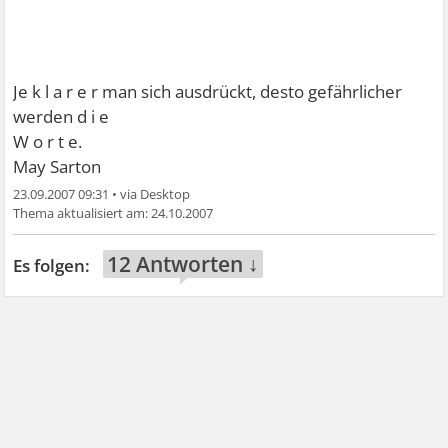
Je k l a r e r man sich ausdrückt, desto gefährlicher
werden d i e
W o r t e.
May Sarton
23.09.2007 09:31
•
24.10.2007
12 Antworten ↓