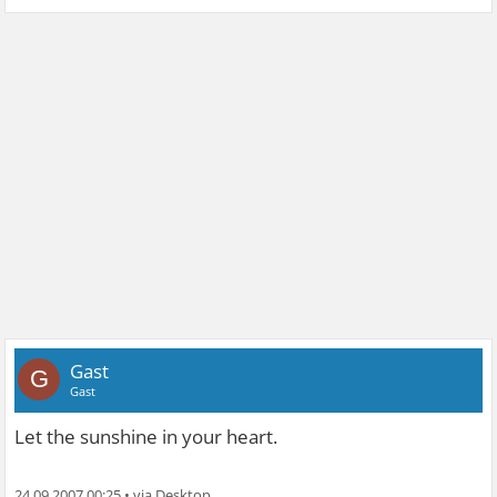
Gast
G
Gast
Let the sunshine in your heart.
24.09.2007 00:25
•