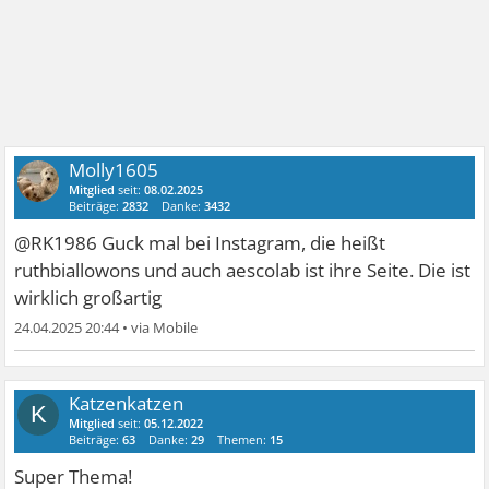
Molly1605
Mitglied
seit:
08.02.2025
Beiträge:
2832
Danke:
3432
@RK1986 Guck mal bei Instagram, die heißt
ruthbiallowons und auch aescolab ist ihre Seite. Die ist
wirklich großartig
24.04.2025 20:44
•
Katzenkatzen
K
Mitglied
seit:
05.12.2022
Beiträge:
63
Danke:
29
Themen:
15
Super Thema!