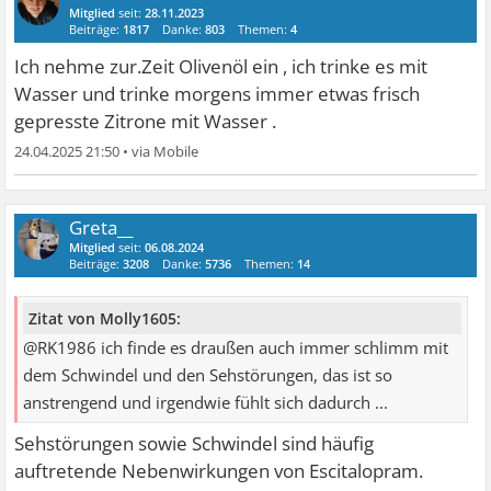
Mitglied
seit:
28.11.2023
Beiträge:
1817
Danke:
803
Themen:
4
Ich nehme zur.Zeit Olivenöl ein , ich trinke es mit
Wasser und trinke morgens immer etwas frisch
gepresste Zitrone mit Wasser .
24.04.2025 21:50
•
Greta__
Mitglied
seit:
06.08.2024
Beiträge:
3208
Danke:
5736
Themen:
14
Zitat von Molly1605:
@RK1986 ich finde es draußen auch immer schlimm mit
dem Schwindel und den Sehstörungen, das ist so
anstrengend und irgendwie fühlt sich dadurch ...
Sehstörungen sowie Schwindel sind häufig
auftretende Nebenwirkungen von Escitalopram.