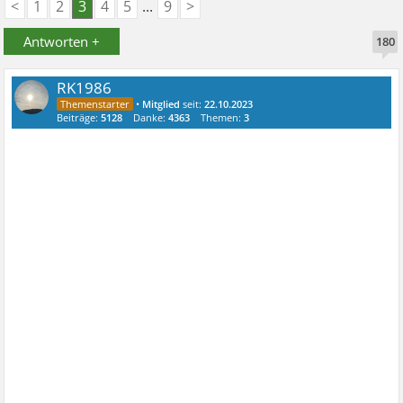
<
1
2
3
4
5
...
9
>
Antworten +
180
RK1986
•
Mitglied
seit:
22.10.2023
Beiträge:
5128
Danke:
4363
Themen:
3