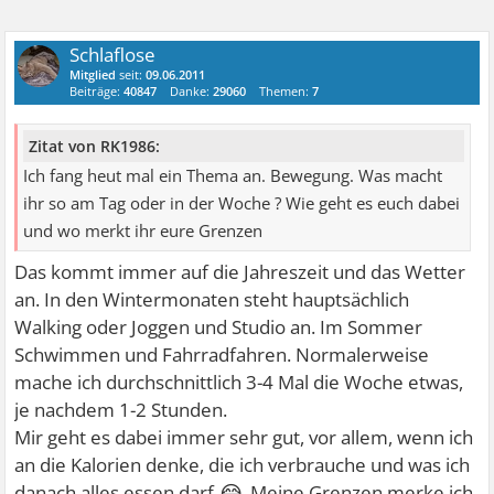
Schlaflose
Mitglied
seit:
09.06.2011
Beiträge:
40847
Danke:
29060
Themen:
7
Zitat von RK1986:
Ich fang heut mal ein Thema an. Bewegung. Was macht
ihr so am Tag oder in der Woche ? Wie geht es euch dabei
und wo merkt ihr eure Grenzen
Das kommt immer auf die Jahreszeit und das Wetter
an. In den Wintermonaten steht hauptsächlich
Walking oder Joggen und Studio an. Im Sommer
Schwimmen und Fahrradfahren. Normalerweise
mache ich durchschnittlich 3-4 Mal die Woche etwas,
je nachdem 1-2 Stunden.
Mir geht es dabei immer sehr gut, vor allem, wenn ich
an die Kalorien denke, die ich verbrauche und was ich
😂
danach alles essen darf
Meine Grenzen merke ich,