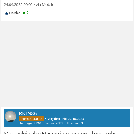
24.04.2025 20:02
•
x 2
RK1986
•
Mitglied
seit:
22.10.2023
Beiträge:
5128
Danke:
4363
Themen:
3
@progylein also Magnesium nehme ich seit sehr