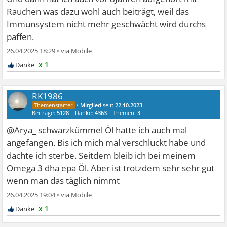
Rauchen was dazu wohl auch beiträgt, weil das
Immunsystem nicht mehr geschwächt wird durchs
paffen.
26.04.2025 18:29
•
x 1
RK1986
•
Mitglied
seit:
22.10.2023
Beiträge:
5128
Danke:
4363
Themen:
3
@Arya_ schwarzkümmel Öl hatte ich auch mal
angefangen. Bis ich mich mal verschluckt habe und
dachte ich sterbe. Seitdem bleib ich bei meinem
Omega 3 dha epa Öl. Aber ist trotzdem sehr sehr gut
wenn man das täglich nimmt
26.04.2025 19:04
•
x 1