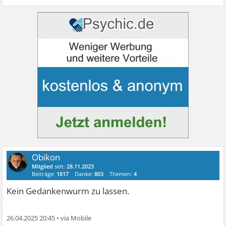
Obikon
Mitglied
seit:
28.11.2023
Beiträge:
1817
Danke:
803
Themen:
4
Kein Gedankenwurm zu lassen.
26.04.2025 20:45
•