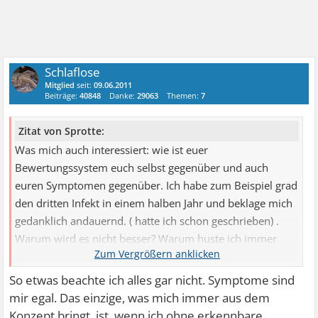
Schlaflose
Mitglied
seit:
09.06.2011
Beiträge:
40848
Danke:
29063
Themen:
7
Zitat von Sprotte:
Was mich auch interessiert: wie ist euer
Bewertungssystem euch selbst gegenüber und auch
euren Symptomen gegenüber. Ich habe zum Beispiel grad
den dritten Infekt in einem halben Jahr und beklage mich
gedanklich andauernd. ( hatte ich schon geschrieben) .
Warum wird es nicht besser? Warum huste ich immer
noch? Und ...
So etwas beachte ich alles gar nicht. Symptome sind
mir egal. Das einzige, was mich immer aus dem
Konzept bringt, ist, wenn ich ohne erkennbare