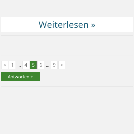
<
1
...
4
5
6
...
9
>
Antworten +