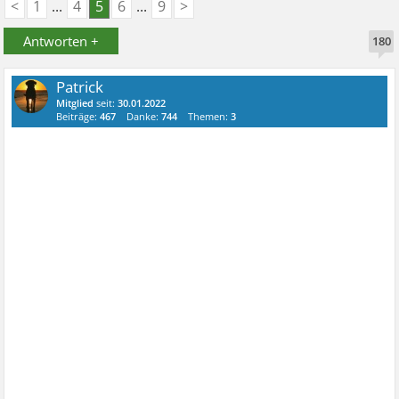
<
1
...
4
5
6
...
9
>
Antworten +
180
Patrick
Mitglied
seit:
30.01.2022
Beiträge:
467
Danke:
744
Themen:
3