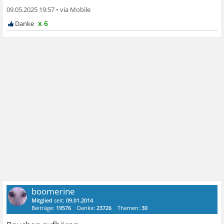
09.05.2025 19:57
•
x 6
boomerine
Mitglied
seit:
09.01.2014
Beiträge:
19576
Danke:
23726
Themen:
30