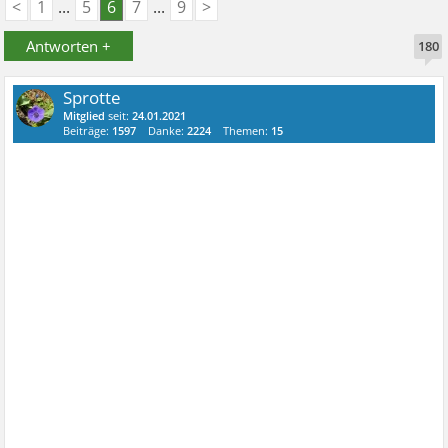
<
1
...
5
6
7
...
9
>
Antworten +
180
Sprotte
Mitglied
seit:
24.01.2021
Beiträge:
1597
Danke:
2224
Themen:
15