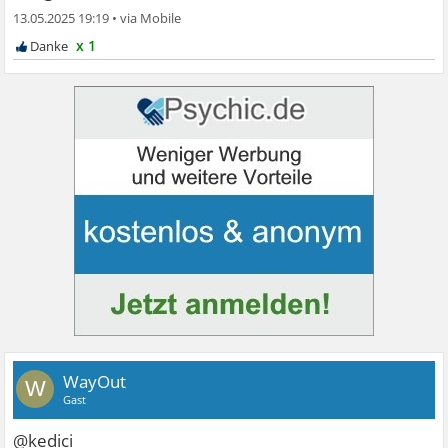
13.05.2025 19:19
•
x 1
WayOut
W
Gast
@kedici