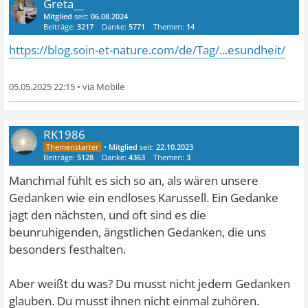
Greta__
Mitglied
seit:
06.08.2024
Beiträge:
3217
Danke:
5771
Themen:
14
https://blog.soin-et-nature.com/de/Tag/...esundheit/
05.05.2025 22:15
•
RK1986
•
Mitglied
seit:
22.10.2023
Beiträge:
5128
Danke:
4363
Themen:
3
Manchmal fühlt es sich so an, als wären unsere
Gedanken wie ein endloses Karussell. Ein Gedanke
jagt den nächsten, und oft sind es die
beunruhigenden, ängstlichen Gedanken, die uns
besonders festhalten.
Aber weißt du was? Du musst nicht jedem Gedanken
glauben. Du musst ihnen nicht einmal zuhören.