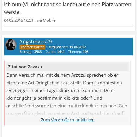
ich nun (VL nicht ganz so lange) auf einen Platz warten
werde.
04.02.2016 16:51
•
Angstmaus29
•
Mitglied
seit:
19.04.2012
Beiträge:
3966
Danke:
1441
Themen:
108
Zitat von Zazazu:
Dann versuch mal mit deinem Arzt zu sprechen ob er
nicht eine Art Dringlichkeit ausstellt. Damit könntest du
zB zügiger in einer Tagesklinik unterkommen. Dein
kleiner geht ja bestimmt in die kita oder? Und
anschließend würde ich eine mutterkindkur machen. Geh
morgen früh gleich zu deinem Arzt und sprich ihn drauf
an. Meine Ärztin hat sowas ausgestellt sodass ich nun (VL
nicht ganz so lange) auf einen Platz warten werde.