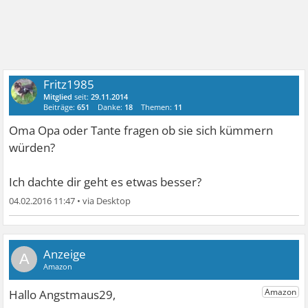
Fritz1985
Mitglied
seit:
29.11.2014
Beiträge:
651
Danke:
18
Themen:
11
Oma Opa oder Tante fragen ob sie sich kümmern
würden?
Ich dachte dir geht es etwas besser?
04.02.2016 11:47
•
A