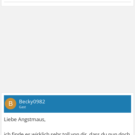
Becky0982
B
Gast
Liebe Angstmaus,
ich finde es wirklich sehr toll von dir, dass du nun doch