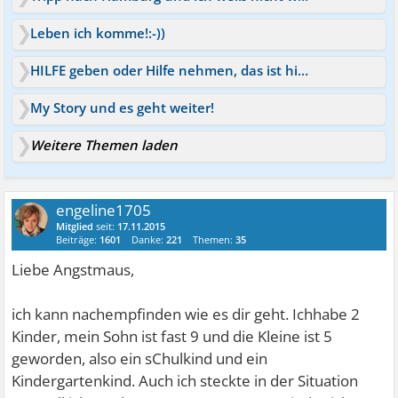
Leben ich komme!:-))
HILFE geben oder Hilfe nehmen, das ist hier im Forum die Fra
My Story und es geht weiter!
Weitere Themen laden
engeline1705
Mitglied
seit:
17.11.2015
Beiträge:
1601
Danke:
221
Themen:
35
Liebe Angstmaus,
ich kann nachempfinden wie es dir geht. Ichhabe 2
Kinder, mein Sohn ist fast 9 und die Kleine ist 5
geworden, also ein sChulkind und ein
Kindergartenkind. Auch ich steckte in der Situation