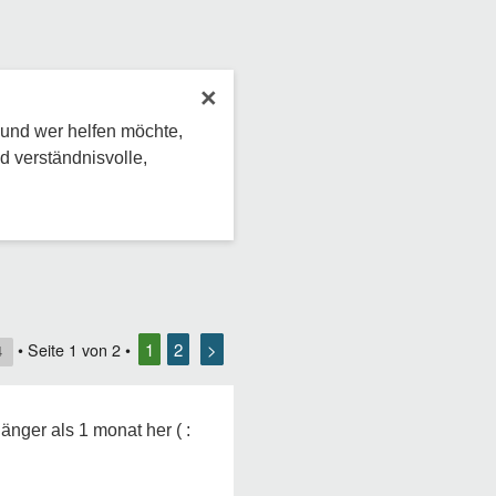
×
 und wer helfen möchte,
d verständnisvolle,
1
2
>
• Seite
1
von
2
•
4
länger als 1 monat her ( :