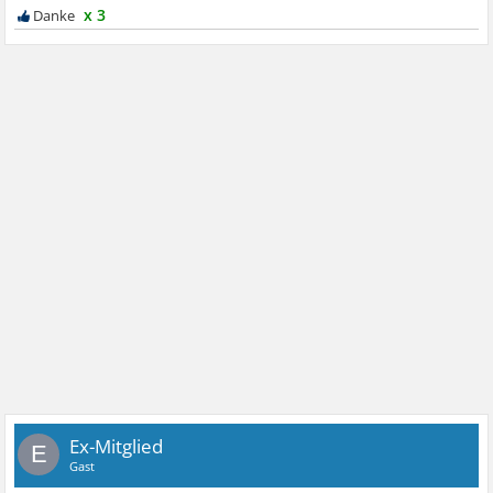
x 3
Ex-Mitglied
E
Gast