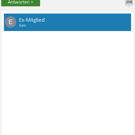
Antworten +
208
Ex-Mitglied
E
Gast