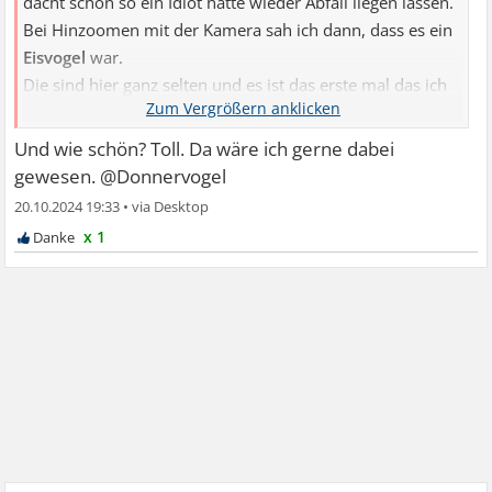
dacht schon so ein Idiot hätte wieder Abfall liegen lassen.
Bei Hinzoomen mit der Kamera sah ich dann, dass es ein
Eisvogel
war.
Die sind hier ganz selten und es ist das erste mal das ich
so einen hier in der Natur gesehen habe.
Wunderschön !
Und wie schön? Toll. Da wäre ich gerne dabei
gewesen. @Donnervogel
20.10.2024 19:33
•
x 1