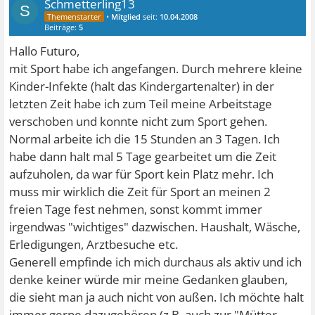
Schmetterling13
S
•
Mitglied
seit:
10.04.2008
Beiträge:
5
Hallo Futuro,
mit Sport habe ich angefangen. Durch mehrere kleine
Kinder-Infekte (halt das Kindergartenalter) in der
letzten Zeit habe ich zum Teil meine Arbeitstage
verschoben und konnte nicht zum Sport gehen.
Normal arbeite ich die 15 Stunden an 3 Tagen. Ich
habe dann halt mal 5 Tage gearbeitet um die Zeit
aufzuholen, da war für Sport kein Platz mehr. Ich
muss mir wirklich die Zeit für Sport an meinen 2
freien Tage fest nehmen, sonst kommt immer
irgendwas "wichtiges" dazwischen. Haushalt, Wäsche,
Erledigungen, Arztbesuche etc.
Generell empfinde ich mich durchaus als aktiv und ich
denke keiner würde mir meine Gedanken glauben,
die sieht man ja auch nicht von außen. Ich möchte halt
immer gerne dazugehören (z.B. auch zur "Mütter-