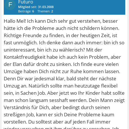
Futuro
F
Mitglied
seit:
31.03.2008
Beiträge:
6
Themen:
2
Hallo Mel! Ich kann Dich sehr gut verstehen, besser
hätte ich die Probleme auch nicht schildern können.
Richtige Freunde zu finden, in der heutigen Zeit, ist
fast unmöglich. Ich denke dann auch immer: bin ich so
uninteressant, bin ich zu wählerisch? Mit der
Kontaktfreudigkeit habe ich auch kein Problem, aber
der Elan dafür droht zu sinken. Ich finde eure vielen
Umzüge haben Dich nicht zur Ruhe kommen lassen.
Denn Dir war jedesmal klar, bald steht der nächste
Umzug an. Natürlich sollte man heutzutage flexibel
sein, in Sachen Job. Aber jetzt wo Ihr Kinder habt sollte
man schon langsam sesshaft werden. Dein Mann zeigt
Verständnis für Dich, aber bedingt durch seinen
streßigen Job, kann er sich Deine Probleme kaum
vorstellen. Du solltest aber auf jeden Fall immer
wieder versuchen mit ihm darüber zu sprechen. Ich