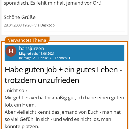
sporadisch. Es fehlt mir halt jemand vor Ort!
Schöne Grüße
28.04.2008 19:20
•
Verwandtes Thema
hansjürgen
H
Mitglied
seit:
11.06.2021
Beiträge:
2
Danke:
7
Themen:
1
Habe guten Job + ein gutes Leben -
trotzdem unzufrieden
. nicht so ?
Mir geht es verhältnismäßig gut, ich habe einen guten
Job, ein Heim.
Aber vielleicht kennt das jemand von Euch - man hat
so viel Gefühl in sich - und wird es nicht los. man
könnte platzen.