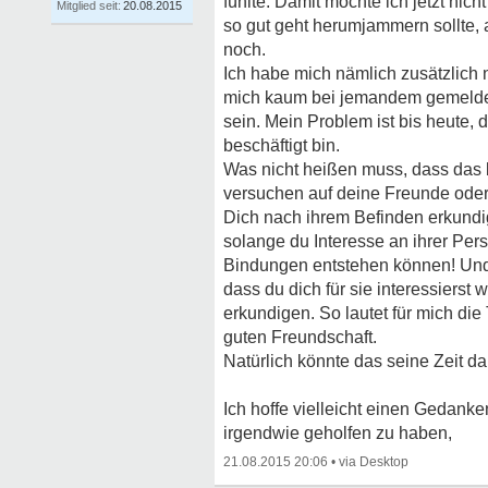
fühlte. Damit möchte ich jetzt ni
Mitglied seit:
20.08.2015
so gut geht herumjammern sollte,
noch.
Ich habe mich nämlich zusätzlich n
mich kaum bei jemandem gemeldet
sein. Mein Problem ist bis heute, da
beschäftigt bin.
Was nicht heißen muss, dass das be
versuchen auf deine Freunde ode
Dich nach ihrem Befinden erkundig
solange du Interesse an ihrer Pers
Bindungen entstehen können! Und
dass du dich für sie interessierst
erkundigen. So lautet für mich di
guten Freundschaft.
Natürlich könnte das seine Zeit da
Ich hoffe vielleicht einen Gedanke
irgendwie geholfen zu haben,
21.08.2015 20:06
•