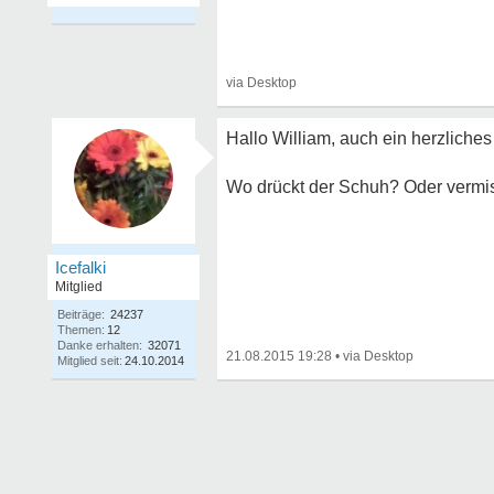
Hallo William, auch ein herzliche
Wo drückt der Schuh? Oder vermiss
Icefalki
Mitglied
Beiträge:
24237
Themen:
12
Danke erhalten:
32071
21.08.2015 19:28
•
Mitglied seit:
24.10.2014