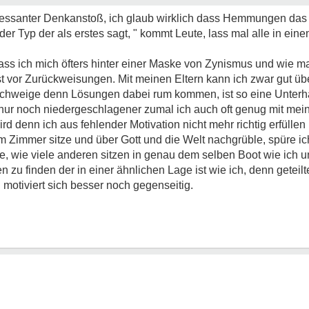
teressanter Denkanstoß, ich glaub wirklich dass Hemmungen das
der Typ der als erstes sagt, " kommt Leute, lass mal alle in ein
ss ich mich öfters hinter einer Maske von Zynismus und wie 
st vor Zurückweisungen. Mit meinen Eltern kann ich zwar gut ü
schweige denn Lösungen dabei rum kommen, ist so eine Unterha
ur noch niedergeschlagener zumal ich auch oft genug mit meine
ird denn ich aus fehlender Motivation nicht mehr richtig erfülle
 Zimmer sitze und über Gott und die Welt nachgrüble, spüre ich
 wie viele anderen sitzen in genau dem selben Boot wie ich und
u finden der in einer ähnlichen Lage ist wie ich, denn geteilte
 motiviert sich besser noch gegenseitig.