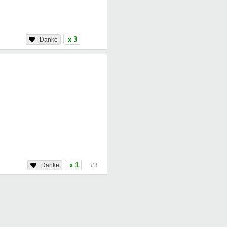
x 3
x 1
#3