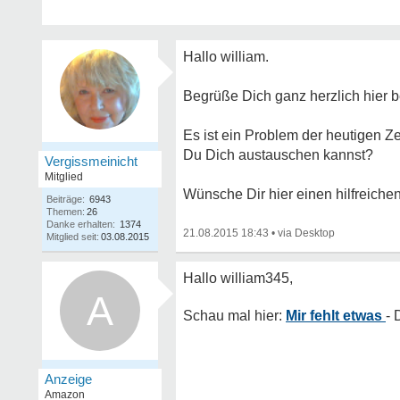
Hallo william.
Begrüße Dich ganz herzlich hier b
Es ist ein Problem der heutigen Z
Du Dich austauschen kannst?
Vergissmeinicht
Mitglied
Wünsche Dir hier einen hilfreiche
Beiträge:
6943
Themen:
26
Danke erhalten:
1374
21.08.2015 18:43
•
Mitglied seit:
03.08.2015
A
Mir fehlt etwas