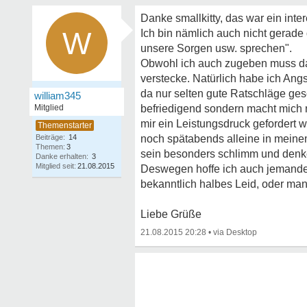
Danke smallkitty, das war ein in
W
Ich bin nämlich auch nicht gerade 
unsere Sorgen usw. sprechen".
Obwohl ich auch zugeben muss da
verstecke. Natürlich habe ich Ang
da nur selten gute Ratschläge ge
william345
Mitglied
befriedigend sondern macht mich n
mir ein Leistungsdruck gefordert w
Beiträge:
14
noch spätabends alleine in meinem
Themen:
3
sein besonders schlimm und denke,
Danke erhalten:
3
Mitglied seit:
21.08.2015
Deswegen hoffe ich auch jemanden z
bekanntlich halbes Leid, oder man
Liebe Grüße
21.08.2015 20:28
•