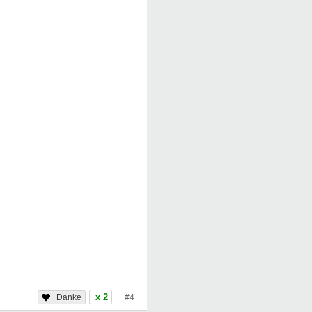
x 2
#4